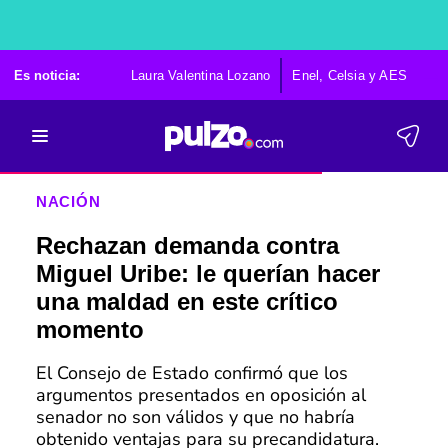
Es noticia:
Laura Valentina Lozano
Enel, Celsia y AES
Po
NACIÓN
Rechazan demanda contra
Miguel Uribe: le querían hacer
una maldad en este crítico
momento
El Consejo de Estado confirmó que los
argumentos presentados en oposición al
senador no son válidos y que no habría
obtenido ventajas para su precandidatura.