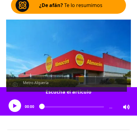
¿De afán?
Te lo resumimos
Metro Alquería
Escucha el artículo
00:00
…