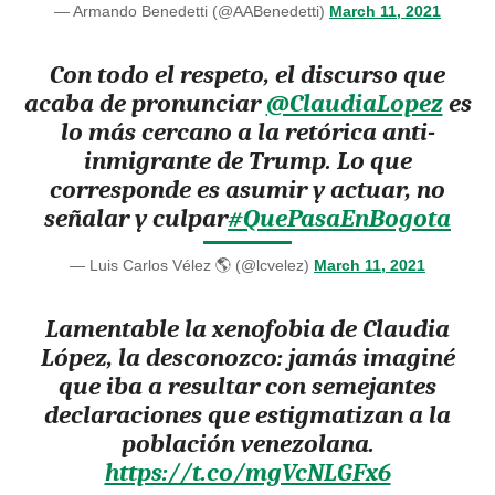
— Armando Benedetti (@AABenedetti)
March 11, 2021
Con todo el respeto, el discurso que
acaba de pronunciar
@ClaudiaLopez
es
lo más cercano a la retórica anti-
inmigrante de Trump. Lo que
corresponde es asumir y actuar, no
señalar y culpar
#QuePasaEnBogota
— Luis Carlos Vélez 🌎 (@lcvelez)
March 11, 2021
Lamentable la xenofobia de Claudia
López, la desconozco: jamás imaginé
que iba a resultar con semejantes
declaraciones que estigmatizan a la
población venezolana.
https://t.co/mgVcNLGFx6