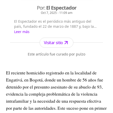
Por:
El Espectador
Oct 7, 2025 - 11:09 am
El Espectador es el periódico más antiguo del
país, fundado el 22 de marzo de 1887 y, bajo la
dirección de Fidel Cano, es considerado uno de
Leer más
los periódicos más serios y profesionales por su
independencia, credibilidad y objetividad.
Visitar sitio
Este artículo fue curado por pulzo
El reciente homicidio registrado en la localidad de
Engativá, en Bogotá, donde un hombre de 56 años fue
detenido por el presunto asesinato de su abuelo de 93,
evidencia la compleja problemática de la violencia
intrafamiliar y la necesidad de una respuesta efectiva
por parte de las autoridades. Este suceso pone en primer