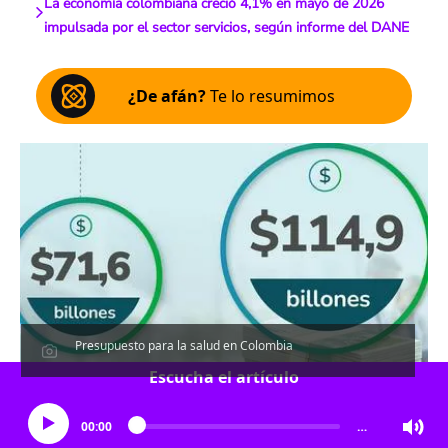
La economía colombiana creció 4,1% en mayo de 2026
impulsada por el sector servicios, según informe del DANE
¿De afán?
Te lo resumimos
Presupuesto para la salud en Colombia
Escucha el artículo
00:00
…