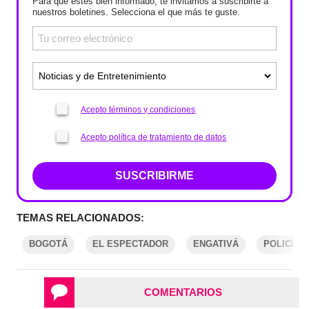
Para que estés bien informado, te invitamos a suscribirte a
nuestros boletines. Selecciona el que más te guste.
Acepto términos y condiciones
Acepto política de tratamiento de datos
SUSCRIBIRME
TEMAS RELACIONADOS:
BOGOTÁ
EL ESPECTADOR
ENGATIVÁ
POLICÍA 
COMENTARIOS