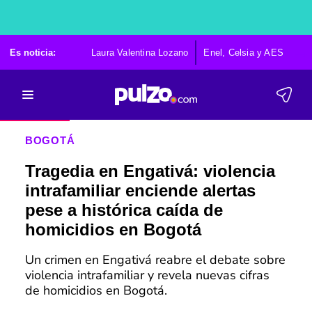
Es noticia:
Laura Valentina Lozano
Enel, Celsia y AES
Po
BOGOTÁ
Tragedia en Engativá: violencia
intrafamiliar enciende alertas
pese a histórica caída de
homicidios en Bogotá
Un crimen en Engativá reabre el debate sobre
violencia intrafamiliar y revela nuevas cifras
de homicidios en Bogotá.