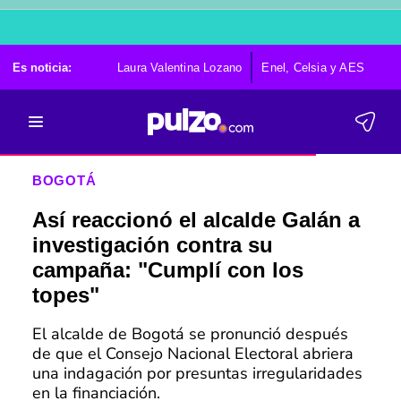
Es noticia:
Laura Valentina Lozano
Enel, Celsia y AES
Po
BOGOTÁ
Así reaccionó el alcalde Galán a
investigación contra su
campaña: "Cumplí con los
topes"
El alcalde de Bogotá se pronunció después
de que el Consejo Nacional Electoral abriera
una indagación por presuntas irregularidades
en la financiación.