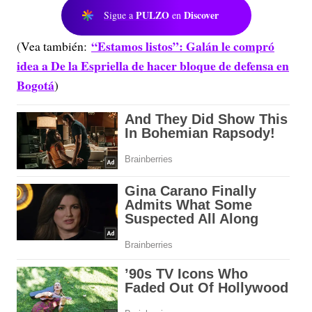
PULZO
Discover
Sigue a
en
“Estamos listos”: Galán le compró
(Vea también:
idea a De la Espriella de hacer bloque de defensa en
Bogotá
)