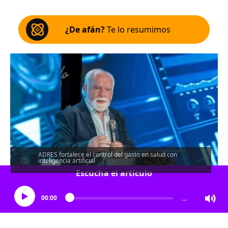
¿De afán?
Te lo resumimos
ADRES fortalece el control del gasto en salud con
inteligencia artificial
Escucha el artículo
00:00
…