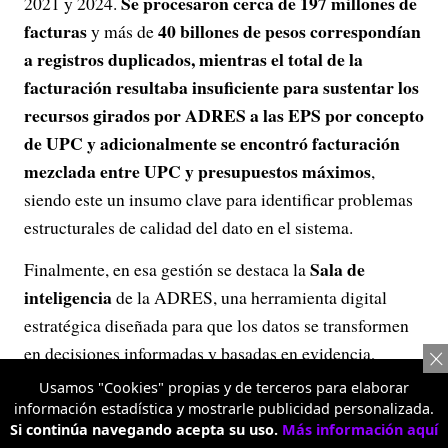
Se procesaron cerca de 197 millones de
2021 y 2024.
facturas
40 billones de pesos correspondían
y más de
a registros duplicados, mientras el total de la
facturación resultaba insuficiente para sustentar los
recursos girados por ADRES a las EPS por concepto
de UPC y adicionalmente se encontró facturación
mezclada entre UPC y presupuestos máximos
,
siendo este un insumo clave para identificar problemas
estructurales de calidad del dato en el sistema.
Sala de
Finalmente, en esa gestión se destaca la
inteligencia
de la ADRES, una herramienta digital
estratégica diseñada para que los datos se transformen
en decisiones informadas y basadas en evidencia,
facilitando la consulta de indicadores clave sobre
Usamos "Cookies" propias y de terceros para elaborar
recaudo, auditoría y pago del sector salud. Su propósito
información estadística y mostrarle publicidad personalizada.
Si continúa navegando acepta su uso.
Más información aquí
es fortalecer la transparencia en la administración de los