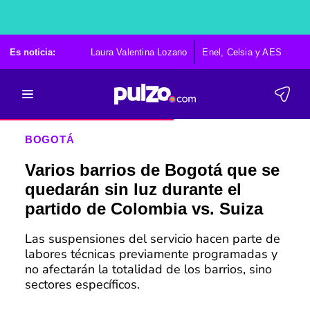
Es noticia:
Laura Valentina Lozano
Enel, Celsia y AES
Po
BOGOTÁ
Varios barrios de Bogotá que se
quedarán sin luz durante el
partido de Colombia vs. Suiza
Las suspensiones del servicio hacen parte de
labores técnicas previamente programadas y
no afectarán la totalidad de los barrios, sino
sectores específicos.