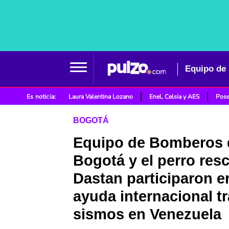
Es noticia:
Laura Valentina Lozano
Enel, Celsia y AES
Pose
BOGOTÁ
Equipo de Bomberos 
Bogotá y el perro resc
Dastan participaron e
ayuda internacional tr
sismos en Venezuela