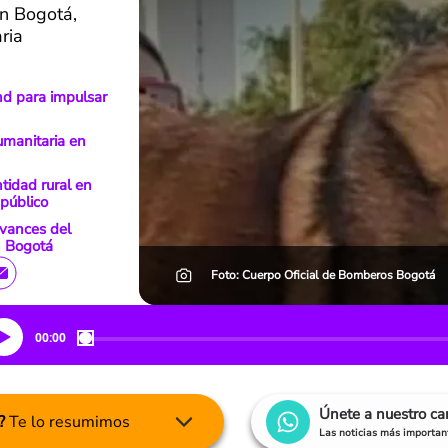
en Bogotá,
ria
nd para impulsar
umanitaria en
ntidad rural en
 público
avances del
n Bogotá
Foto: Cuerpo Oficial de Bomberos Bogotá
00:00
Únete a nuestro c
?
Te lo resumimos
Las noticias más important