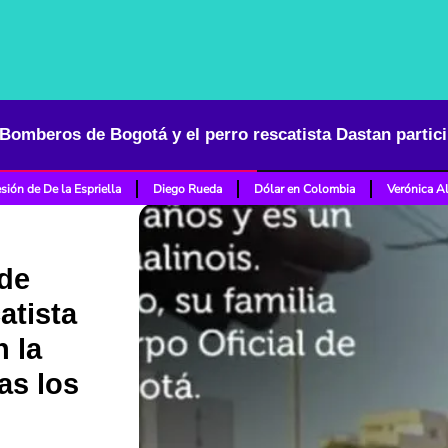
sión de De la Espriella
Diego Rueda
Dólar en Colombia
Verónica A
de
atista
n la
as los