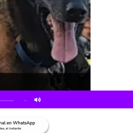
…
anal en WhatsApp
es, al instante