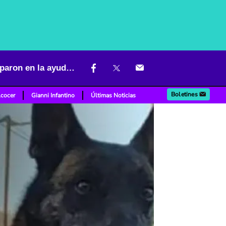
Equipo de Bomberos de Bogotá y el perro rescatista Dastan participaron en la ayuda internacional tras los sismos en Venezuela
Boletines
lcocer
Gianni Infantino
Últimas Noticias