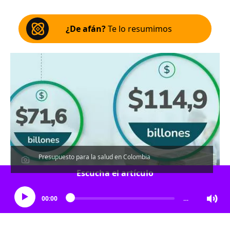
¿De afán?
Te lo resumimos
Presupuesto para la salud en Colombia
Escucha el artículo
00:00
…