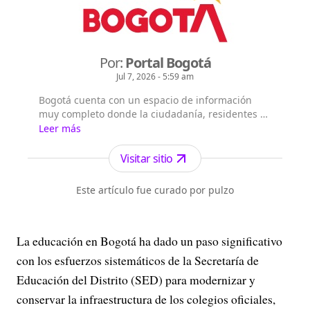
Por:
Portal Bogotá
Jul 7, 2026 - 5:59 am
Bogotá cuenta con un espacio de información
muy completo donde la ciudadanía, residentes y
extranjeros pueden consultar la información que
Leer más
les interesa sobre Bogotá, su historia, sus
localidades, la gestión y principales noticias de la
Visitar sitio
Administración Distrital.
Este artículo fue curado por pulzo
La educación en Bogotá ha dado un paso significativo
con los esfuerzos sistemáticos de la Secretaría de
Educación del Distrito (SED) para modernizar y
conservar la infraestructura de los colegios oficiales,