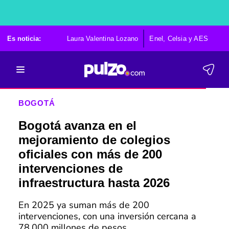
Es noticia:
Laura Valentina Lozano
Enel, Celsia y AES
Po
BOGOTÁ
Bogotá avanza en el
mejoramiento de colegios
oficiales con más de 200
intervenciones de
infraestructura hasta 2026
En 2025 ya suman más de 200
intervenciones, con una inversión cercana a
78.000 millones de pesos.