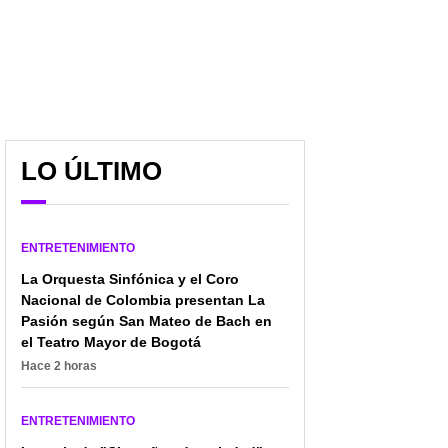
LO ÚLTIMO
ENTRETENIMIENTO
La Orquesta Sinfónica y el Coro
Nacional de Colombia presentan La
Pasión según San Mateo de Bach en
el Teatro Mayor de Bogotá
Hace 2 horas
Kanye West bajo la lupa:
La Camerata Mateca
un libro revela cómo
reinventa “Pigmalión
ENTRETENIMIENTO
"The College Dropout"
música y teatro qu