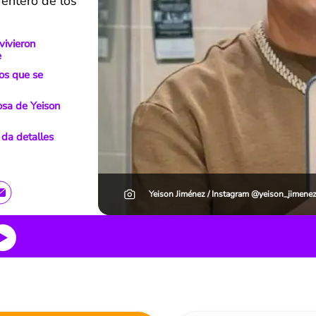
 enteró de los
vivieron
e
os que se
posa de Yeison
 da detalles
Yeison Jiménez / Instagram @yeison_jimene