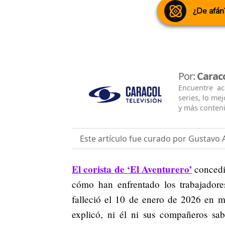
¿De afán
Por:
Caraco
Encuentre ac
series, lo me
y más conten
Este artículo fue curado por Gustavo 
El corista de ‘El Aventurero’
concedió
cómo han enfrentado los trabajadore
falleció el 10 de enero de 2026 en 
explicó, ni él ni sus compañeros sa