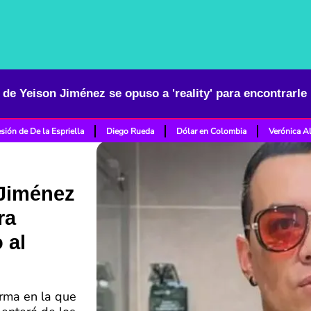
sión de De la Espriella
Diego Rueda
Dólar en Colombia
Verónica A
 Jiménez
ra
 al
orma en la que