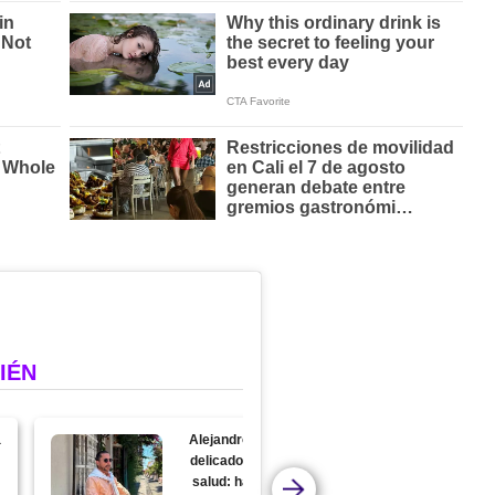
IÉN
a
Alejandro Riaño sufre
delicado problema de
salud: hasta canceló