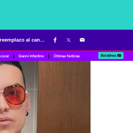
Trabajador de Yeison Jiménez se opuso a 'reality' para encontrarle reemplazo al cantante
Boletines
lcocer
Gianni Infantino
Últimas Noticias