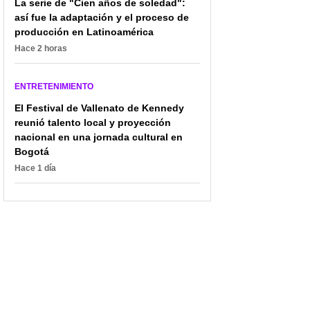
La serie de "Cien años de soledad":
marcó vidas y
transforman a Perei
así fue la adaptación y el proceso de
transformó el hip hop
producción en Latinoamérica
Hace 2 horas
ENTRETENIMIENTO
El Festival de Vallenato de Kennedy
reunió talento local y proyección
nacional en una jornada cultural en
Bogotá
Hace 1 día