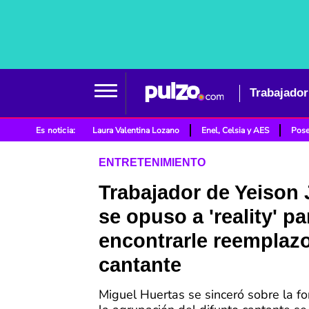
Es noticia:
Laura Valentina Lozano
Enel, Celsia y AES
Pose
ENTRETENIMIENTO
Trabajador de Yeison
se opuso a 'reality' pa
encontrarle reemplazo
cantante
Miguel Huertas se sinceró sobre la f