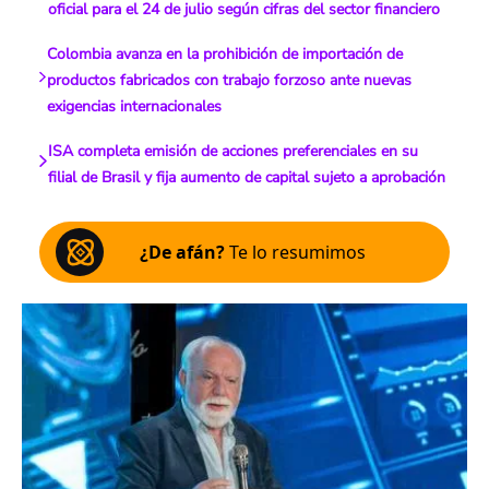
oficial para el 24 de julio según cifras del sector financiero
Colombia avanza en la prohibición de importación de
productos fabricados con trabajo forzoso ante nuevas
exigencias internacionales
ISA completa emisión de acciones preferenciales en su
filial de Brasil y fija aumento de capital sujeto a aprobación
¿De afán?
Te lo resumimos