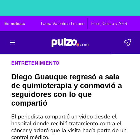
Es noticia:
Laura Valentina Lozano
Enel, Celsia y AES
Po
ENTRETENIMIENTO
Diego Guauque regresó a sala
de quimioterapia y conmovió a
seguidores con lo que
compartió
El periodista compartió un video desde el
hospital donde recibió tratamiento contra el
cáncer y aclaró que la visita hacía parte de un
control médico.