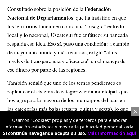
Federación
Consultado sobre la posición de la
Nacional de Departamentos
, que ha insistido en que
los territorios funcionen como una “bisagra” entre lo
local y lo nacional, Uscátegui fue enfático: su bancada
respalda esa idea. Eso sí, puso una condición: a cambio
de mayor autonomía y más recursos, exigió “altos
niveles de transparencia y eficiencia” en el manejo de
ese dinero por parte de las regiones.
También señaló que uno de los temas pendientes es
replantear el sistema de categorización municipal, que
hoy agrupa a la mayoría de los municipios del país en
las categorías más bajas (cuarta, quinta y sexta), lo que
en la práctica, según comenta, impide diferenciar
Usamos "Cookies" propias y de terceros para elaborar
realmente las necesidades de cada territorio.
información estadística y mostrarle publicidad personalizada.
Si continúa navegando acepta su uso.
Más información aquí