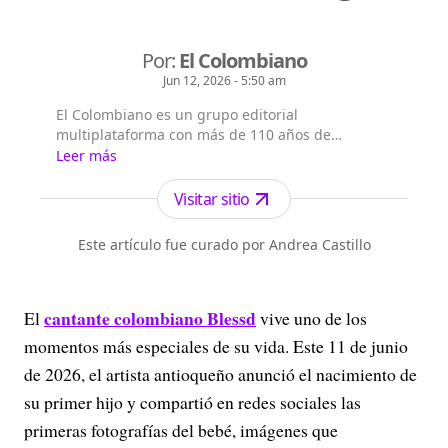
Por:
El Colombiano
Jun 12, 2026 - 5:50 am
El Colombiano es un grupo editorial
multiplataforma con más de 110 años de
existencia. Nació en la ciudad de Medellín en
Leer más
Antioquia. Fundado el 6 de febrero de 1912 por
Francisco de Paula Pérez, se ha especializado en
Visitar sitio
la investigación y generación de contenidos
periodísticos para diferentes plataformas en las
Este artículo fue curado por Andrea Castillo
que provee a las audiencias de piezas mult...
cantante colombiano Blessd
El
vive uno de los
momentos más especiales de su vida. Este 11 de junio
de 2026, el artista antioqueño anunció el nacimiento de
su primer hijo y compartió en redes sociales las
primeras fotografías del bebé, imágenes que