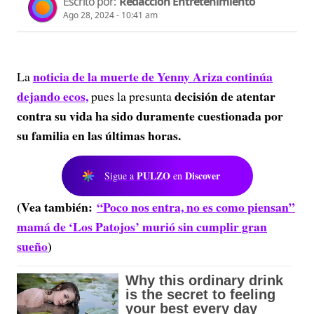
Escrito por:
Redacción Entretenimiento
Ago 28, 2024 - 10:41 am
noticia de la muerte de Yenny Ariza continúa
La
dejando ecos,
decisión de atentar
pues la presunta
contra su vida ha sido duramente cuestionada por
su familia en las últimas horas.
PULZO
Discover
Sigue a
en
(Vea también:
“Poco nos entra, no es como piensan”
mamá de ‘Los Patojos’ murió sin cumplir gran
sueño
)