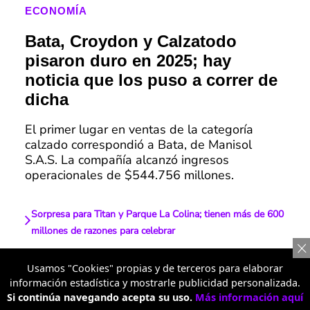
ECONOMÍA
Bata, Croydon y Calzatodo
pisaron duro en 2025; hay
noticia que los puso a correr de
dicha
El primer lugar en ventas de la categoría
calzado correspondió a Bata, de Manisol
S.A.S. La compañía alcanzó ingresos
operacionales de $544.756 millones.
Sorpresa para Titan y Parque La Colina; tienen más de 600
millones de razones para celebrar
Emprendedores jóvenes dinamizan el Centro Histórico de
Usamos "Cookies" propias y de terceros para elaborar
Valledupar durante el Joven Emprende Fest 2024
información estadística y mostrarle publicidad personalizada.
Si continúa navegando acepta su uso.
Más información aquí
Tesla sorprende, supera a las marcas tradicionales y ya