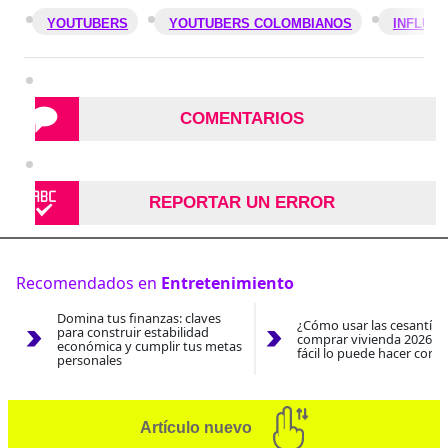
YOUTUBERS
YOUTUBERS COLOMBIANOS
INFLUE
COMENTARIOS
REPORTAR UN ERROR
Recomendados en
Entretenimiento
Domina tus finanzas: claves
¿Cómo usar las cesantías
para construir estabilidad
comprar vivienda 2026? A
económica y cumplir tus metas
fácil lo puede hacer con e
personales
Artículo nuevo