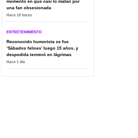
momento en que casi lo matan por
Periodista echó al agua
Caracol Radio
una fan obsesionada
a equipo de Aída Victoria
sorprendió con sacudón
Hace 10 horas
Merlano por chasco en
por primera vez en 25
evento: "Pido respeto"
años: César Augusto
Londoño lo expuso
ENTRETENIMIENTO
Reconocido humorista se fue
‘Sábados felices’ luego 15 años, y
despedida terminó en lágrimas
Hace 1 día