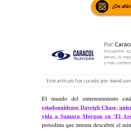
¿De afán
Por:
Caraco
Encuentre ac
series, lo me
y más conten
Este artículo fue curado por david.sa
El mundo del entretenimiento est
estadounidense Daveigh Chase, quien 
vida a Samara Morgan en ‘El Ar
periodista que intenta descubrir el mi