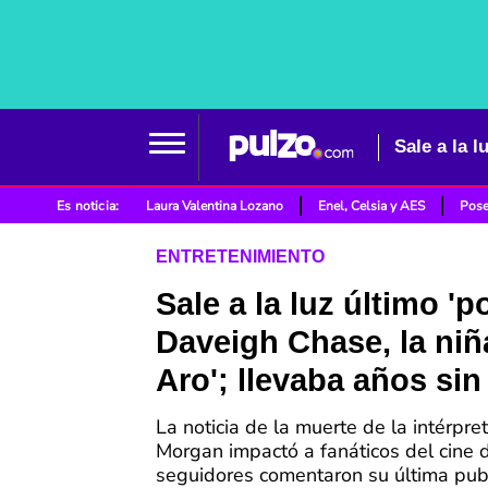
Es noticia:
Laura Valentina Lozano
Enel, Celsia y AES
Pose
ENTRETENIMIENTO
Sale a la luz último 'p
Daveigh Chase, la niña
Aro'; llevaba años sin
La noticia de la muerte de la intérpr
Morgan impactó a fanáticos del cine d
seguidores comentaron su última publ