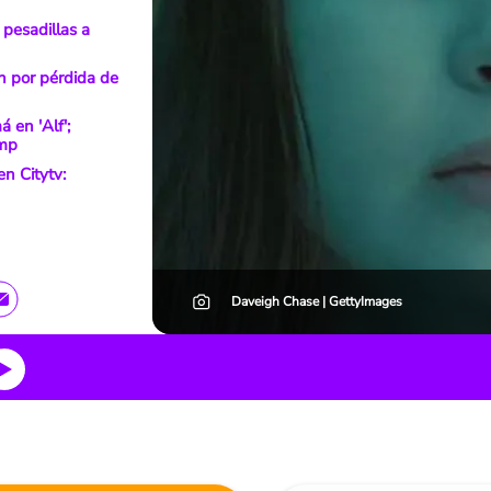
 pesadillas a
n por pérdida de
 en 'Alf';
ump
en Citytv:
Daveigh Chase | GettyImages