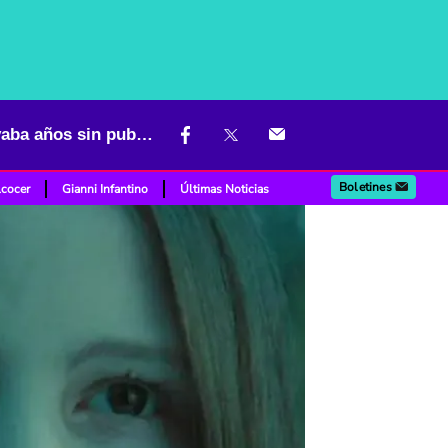
Sale a la luz último 'post' de Daveigh Chase, la niña de 'El Aro'; llevaba años sin publicar
Boletines
lcocer
Gianni Infantino
Últimas Noticias