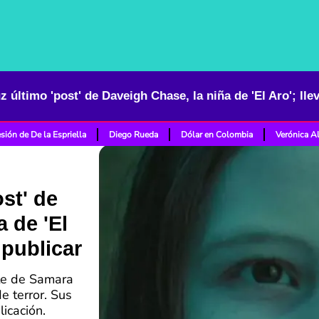
sión de De la Espriella
Diego Rueda
Dólar en Colombia
Verónica A
ost' de
 de 'El
 publicar
ete de Samara
e terror. Sus
icación.