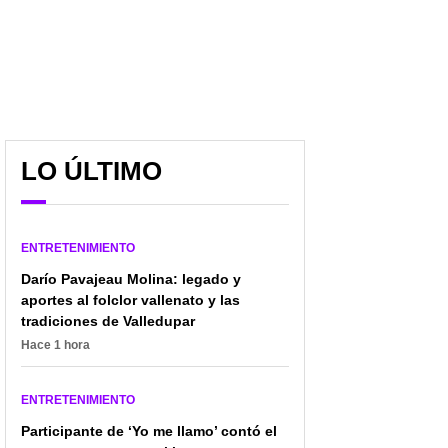
LO ÚLTIMO
ENTRETENIMIENTO
Darío Pavajeau Molina: legado y
aportes al folclor vallenato y las
tradiciones de Valledupar
Hace 1 hora
ENTRETENIMIENTO
Yina Calderón dice que
Cinemateca de Bogotá
Participante de ‘Yo me llamo’ contó el
no saben nada de 'Epa
presenta retrospectiva