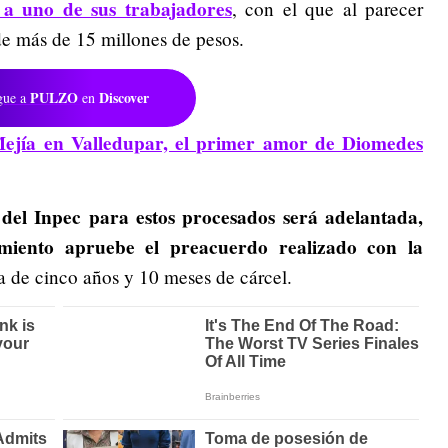
 a uno de sus trabajadores
, con el que al parecer
de más de 15 millones de pesos.
PULZO
Discover
gue a
en
ejía en Valledupar, el primer amor de Diomedes
 del Inpec para estos procesados será adelantada,
miento apruebe el preacuerdo realizado con la
 de cinco años y 10 meses de cárcel.