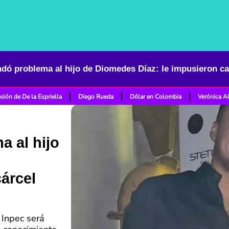
sión de De la Espriella
Diego Rueda
Dólar en Colombia
Verónica A
a al hijo
árcel
l Inpec será