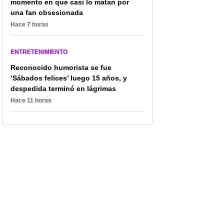
momento en que casi lo matan por
Colombia' y causa
de Alonso Ruizpalacios
preocupación
junto al BAM con
una fan obsesionada
proyecciones y
Hace 7 horas
conversatorio en julio
ENTRETENIMIENTO
Reconocido humorista se fue
‘Sábados felices’ luego 15 años, y
despedida terminó en lágrimas
Hace 11 horas