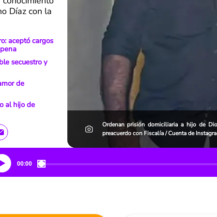
e conocimiento
o Díaz con la
ro: aceptó cargos
a pena
ble secuestro y
 amor de
 al hijo de
Ordenan prisión domiciliaria a hijo de D
preacuerdo con Fiscalía / Cuenta de Instagr
00:00