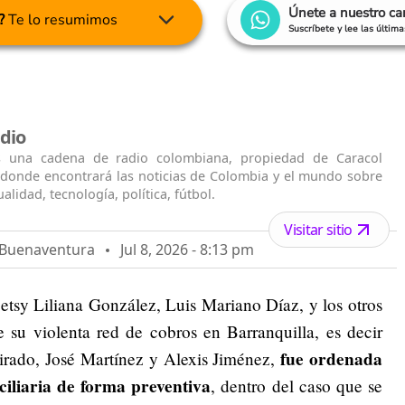
Únete a nuestro c
?
Te lo resumimos
Suscríbete y lee las últim
dio
s una cadena de radio colombiana, propiedad de Caracol
n donde encontrará las noticias de Colombia y el mundo sobre
alidad, tecnología, política, fútbol.
Visitar sitio
o Buenaventura
Jul 8, 2026 - 8:13 pm
tsy Liliana González, Luis Mariano Díaz, y los otros
 su violenta red de cobros en Barranquilla, es decir
fue ordenada
irado, José Martínez y Alexis Jiménez,
liaria de forma preventiva
, dentro del caso que se