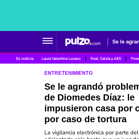
Es noticia:
Laura Valentina Lozano
Enel, Celsia y AES
Pose
ENTRETENIMIENTO
Se le agrandó problem
de Diomedes Díaz: le
impusieron casa por c
por caso de tortura
La vigilancia electrónica por parte de