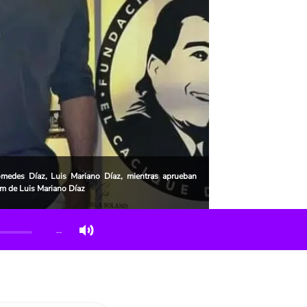
iomedes Díaz, Luis Mariano Díaz, mientras aprueban
am de Luis Mariano Díaz
…