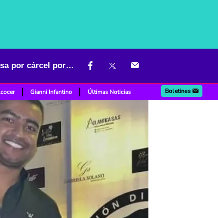
Se le agrandó problema al hijo de Diomedes Díaz: le impusieron casa por cárcel por caso de tortura
Boletines
lcocer
Gianni Infantino
Últimas Noticias