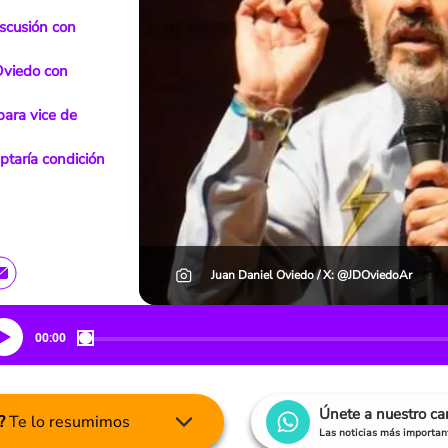
scusión con
Oviedo con
para vice de
taría condición
Juan Daniel Oviedo / X: @JDOviedoAr
00:00
Únete a nuestro c
?
Te lo resumimos
Las noticias más important