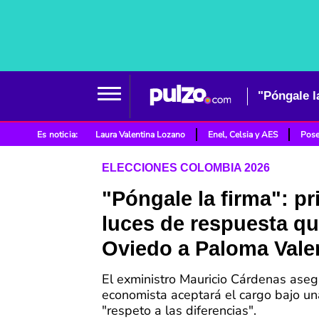
"Póngale l
Es noticia:
Laura Valentina Lozano
Enel, Celsia y AES
Pose
ELECCIONES COLOMBIA 2026
"Póngale la firma": p
luces de respuesta qu
Oviedo a Paloma Vale
El exministro Mauricio Cárdenas aseg
economista aceptará el cargo bajo un
"respeto a las diferencias".