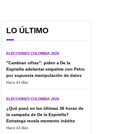
LO ÚLTIMO
ELECCIONES COLOMBIA 2026
"Cambian cifras": piden a De la
Espriella adelantar empalme con Petro
por supuesta manipulación de datos
¿Quién es José Manuel
¿Quiénes son los
Hace 43 días
Restrepo? Exministro de
vicepresidentes de
Duque será la fórmula
Cepeda, De la Espriella y
de Abelardo de la
ELECCIONES COLOMBIA 2026
Paloma para elecciones
Espriella
2026?
¿Qué pasó en las últimas 36 horas de
la campaña de De la Espriella?
Estratega revela momento inédito
Hace 43 días