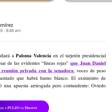
amírez
6 - 8:48 am
Paloma Valencia
pañará a
en el tarjetón presidencial
que
Juan Daniel
sar de las evidentes “líneas rojas”
u reunión privada con la senadora
, voces de peso
 sentado que habrá humo blanco. El exministro de
zó una apuesta arriesgada pero contundente: Oviedo
PULZO
Discover
gue a
en