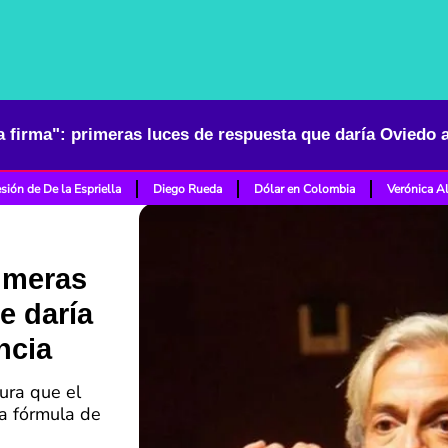
a firma": primeras luces de respuesta que daría Oviedo 
sión de De la Espriella
Diego Rueda
Dólar en Colombia
Verónica A
rimeras
e daría
ncia
ura que el
a fórmula de