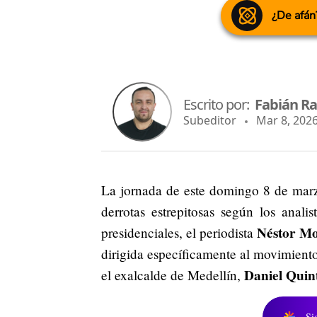
¿De afán
Escrito por:
Fabián R
Subeditor
Mar 8, 2026
La jornada de este domingo 8 de marz
derrotas estrepitosas según los anal
Néstor Mo
presidenciales, el periodista
dirigida específicamente al movimient
Daniel Quin
el exalcalde de Medellín,
Si