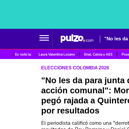
Es noticia:
Laura Valentina Lozano
Enel, Celsia y AES
Pose
ELECCIONES COLOMBIA 2026
"No les da para junta 
acción comunal": Mor
pegó rajada a Quinter
por resultados
El periodista calificó como una "derro