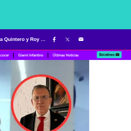
"No les da para junta de acción comunal": Morales les pegó rajada a Quintero y Roy por resultados
Boletines
lcocer
Gianni Infantino
Últimas Noticias