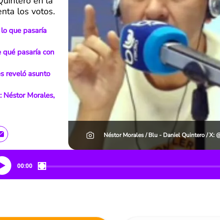
Quintero en la
nta los votos.
 lo que pasaría
e qué pasaría con
s reveló asunto
: Néstor Morales,
Néstor Morales / Blu - Daniel Quintero / X:
00:00