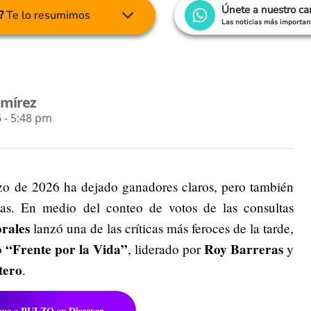
Únete a nuestro c
?
Te lo resumimos
Las noticias más important
amírez
 - 5:48 pm
o de 2026 ha dejado ganadores claros, pero también
istas. En medio del conteo de votos de las consultas
rales
lanzó una de las críticas más feroces de la tarde,
“Frente por la Vida”
Roy Barreras
o
, liderado por
y
tero
.
PULZO
Discover
gue a
en