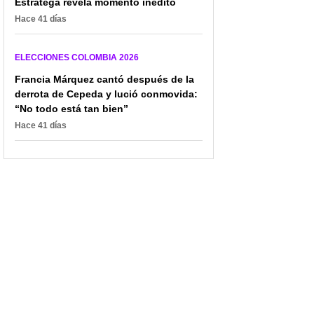
plan claro
Estado los olvidó
Estratega revela momento inédito
Hace 41 días
ELECCIONES COLOMBIA 2026
Francia Márquez cantó después de la
derrota de Cepeda y lució conmovida:
“No todo está tan bien”
Hace 41 días