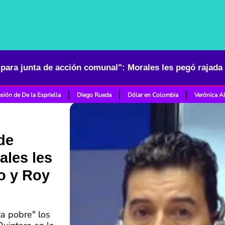
sión de De la Espriella
Diego Rueda
Dólar en Colombia
Verónica A
de
ales les
o y Roy
ta pobre" los