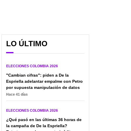
LO ÚLTIMO
ELECCIONES COLOMBIA 2026
"Cambian cifras": piden a De la
Espriella adelantar empalme con Petro
por supuesta manipulación de datos
Hace 41 días
Lanzan mensaje de
Impactante video de
ELECCIONES COLOMBIA 2026
tranquilidad para las
cómo quemaron
¿Qué pasó en las últimas 36 horas de
primeras elecciones del
material electoral en
año; Registraduría tiene
la campaña de De la Espriella?
Bolívar: dicen que