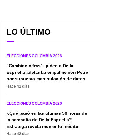
LO ÚLTIMO
ELECCIONES COLOMBIA 2026
"Cambian cifras": piden a De la
Espriella adelantar empalme con Petro
por supuesta manipulación de datos
Hace 41 días
ELECCIONES COLOMBIA 2026
¿Qué pasó en las últimas 36 horas de
la campaña de De la Espriella?
Estratega revela momento inédito
¿Quién está tras
Inesperado apoyo a
Hace 42 días
amenazas a Paloma
Paloma Valencia; partido