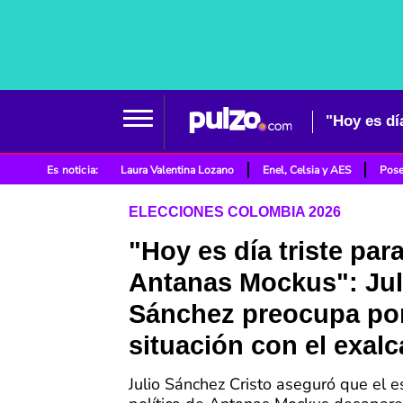
Es noticia:
Laura Valentina Lozano
Enel, Celsia y AES
Pose
ELECCIONES COLOMBIA 2026
"Hoy es día triste par
Antanas Mockus": Jul
Sánchez preocupa po
situación con el exalc
Julio Sánchez Cristo aseguró que el es