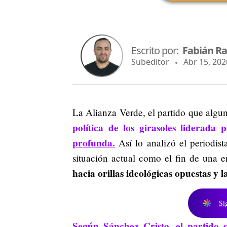
Escrito por:
Fabián R
Subeditor
Abr 15, 2026
La Alianza Verde, el partido que algu
política de los girasoles liderada
profunda.
Así lo analizó el periodis
situación actual como el fin de una 
hacia orillas ideológicas opuestas y l
Si
Según Sánchez Cristo, el partido 