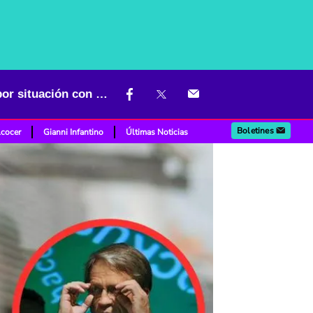
"Hoy es día triste para Antanas Mockus": Julio Sánchez preocupa por situación con el exalcalde
Boletines
lcocer
Gianni Infantino
Últimas Noticias