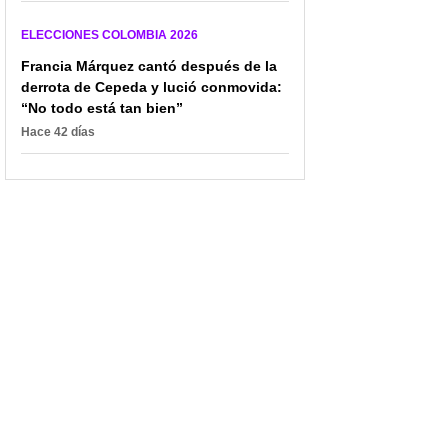
Valencia? Campanazo
que sacó muchos votos
para Fiscalía por pistas
respaldó su candidatura
ELECCIONES COLOMBIA 2026
muy reveladoras
Francia Márquez cantó después de la
derrota de Cepeda y lució conmovida:
“No todo está tan bien”
Hace 42 días