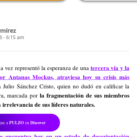
amírez
 - 6:15 am
tercera vía y la
na vez representó la esperanza de una
 por Antanas Mockus, atraviesa hoy su crisis más
ta Julio Sánchez Cristo, quien no dudó en calificar la
la fragmentación de sus miembros
era, marcada por
a irrelevancia de sus líderes naturales.
PULZO
Discover
gue a
en
se encuentra hoy en un estado de desorientación