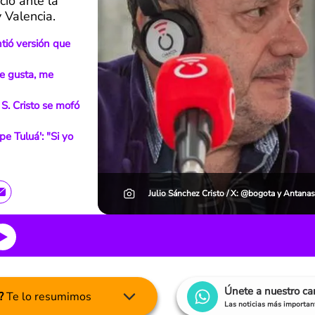
ió ante la
 Valencia.
ntió versión que
Me gusta, me
 S. Cristo se mofó
e Tuluá': "Si yo
Julio Sánchez Cristo / X: @bogota y Antana
Únete a nuestro c
?
Te lo resumimos
Las noticias más important