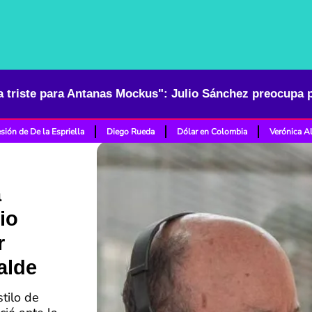
sión de De la Espriella
Diego Rueda
Dólar en Colombia
Verónica A
a
io
r
alde
tilo de