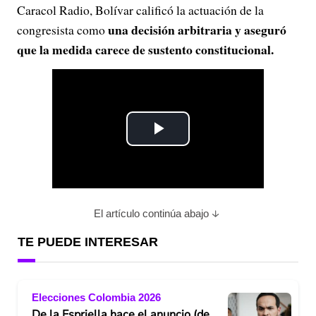
Caracol Radio, Bolívar calificó la actuación de la
una decisión arbitraria y aseguró
congresista como
que la medida carece de sustento constitucional.
P
l
a
El artículo continúa abajo
y
TE PUEDE INTERESAR
V
Elecciones Colombia 2026
i
De la Espriella hace el anuncio (de