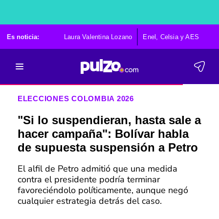
Es noticia:
Laura Valentina Lozano
Enel, Celsia y AES
Po
ELECCIONES COLOMBIA 2026
"Si lo suspendieran, hasta sale a
hacer campaña": Bolívar habla
de supuesta suspensión a Petro
El alfil de Petro admitió que una medida
contra el presidente podría terminar
favoreciéndolo políticamente, aunque negó
cualquier estrategia detrás del caso.