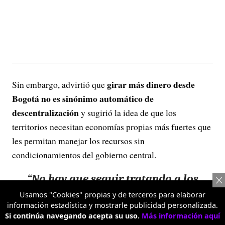
girar más dinero desde
Sin embargo, advirtió que
Bogotá no es sinónimo automático de
descentralización
y sugirió la idea de que los
territorios necesitan economías propias más fuertes que
les permitan manejar los recursos sin
condicionamientos del gobierno central.
“
No hay que seguir tratando a los
territorios de Colombia como si fueran
Usamos "Cookies" propias y de terceros para elaborar
menores de edad y papá Bogotá
, que
información estadística y mostrarle publicidad personalizada.
cree sabérselas todas y es el que
Si continúa navegando acepta su uso.
Más información aquí