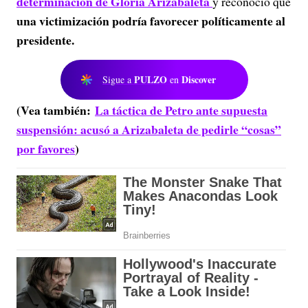
determinación de Gloria Arizabaleta
y reconoció que
una victimización podría favorecer políticamente al
presidente.
PULZO
Discover
Sigue a
en
(Vea también:
La táctica de Petro ante supuesta
suspensión: acusó a Arizabaleta de pedirle “cosas”
por favores
)