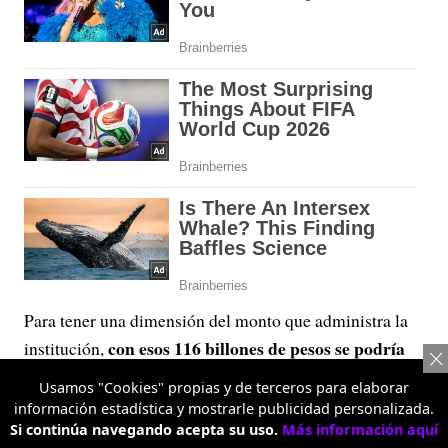
Para tener una dimensión del monto que administra la
con esos 116 billones de pesos se podría
institución,
construir más de cuatro veces el metro de Bogotá o
Usamos "Cookies" propias y de terceros para elaborar
financiar 2,6 ciudades del tamaño de la capital del
información estadística y mostrarle publicidad personalizada.
país.
Si continúa navegando acepta su uso.
Más información aquí