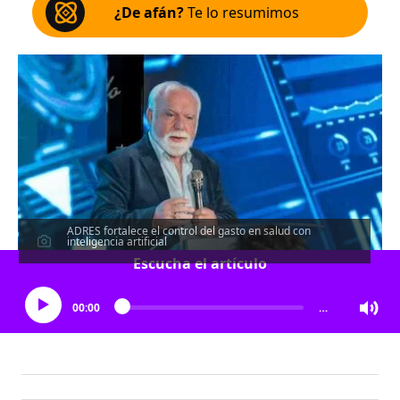
¿De afán?
Te lo resumimos
ADRES fortalece el control del gasto en salud con
inteligencia artificial
Escucha el artículo
00:00
…