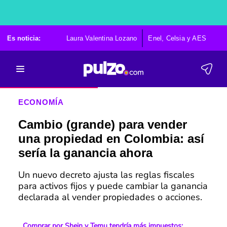
Es noticia:
Laura Valentina Lozano
Enel, Celsia y AES
Po
ECONOMÍA
Cambio (grande) para vender
una propiedad en Colombia: así
sería la ganancia ahora
Un nuevo decreto ajusta las reglas fiscales
para activos fijos y puede cambiar la ganancia
declarada al vender propiedades o acciones.
Comprar por Shein y Temu tendría más impuestos: