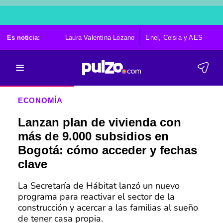
Es noticia:
Laura Valentina Lozano
Enel, Celsia y AES
Po
ECONOMÍA
Lanzan plan de vivienda con
más de 9.000 subsidios en
Bogotá: cómo acceder y fechas
clave
La Secretaría de Hábitat lanzó un nuevo
programa para reactivar el sector de la
construcción y acercar a las familias al sueño
de tener casa propia.