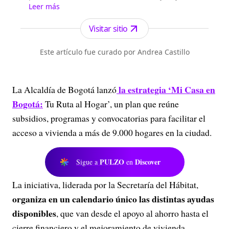
dirección de Fidel Cano, es considerado uno de
Leer más
los periódicos más serios y profesionales por su
independencia, credibilidad y objetividad.
Visitar sitio
Este artículo fue curado por Andrea Castillo
la estrategia ‘Mi Casa en
La Alcaldía de Bogotá lanzó
Bogotá:
Tu Ruta al Hogar’, un plan que reúne
subsidios, programas y convocatorias para facilitar el
acceso a vivienda a más de 9.000 hogares en la ciudad.
PULZO
Discover
Sigue a
en
La iniciativa, liderada por la Secretaría del Hábitat,
organiza en un calendario único las distintas ayudas
disponibles
, que van desde el apoyo al ahorro hasta el
cierre financiero y el mejoramiento de vivienda.