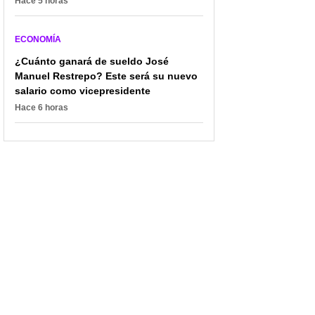
Hace 5 horas
ECONOMÍA
¿Cuánto ganará de sueldo José
Manuel Restrepo? Este será su nuevo
salario como vicepresidente
Hace 6 horas
Uber facilitó función muy
Ibagué se prepara para
importante para mejorar
un gran salto: así avanza
la experiencia; usuarios
el nuevo centro de
están contentos
eventos que
transformará la ciudad