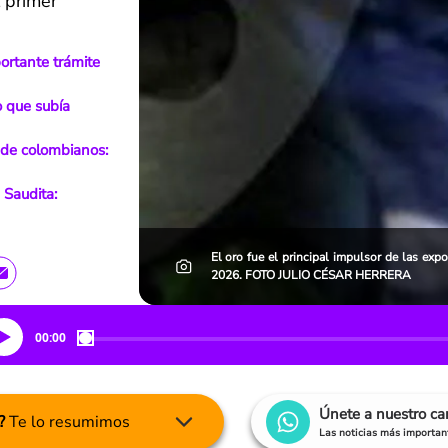
 primer
rtante trámite
o que subía
 de colombianos:
 Saudita:
El oro fue el principal impulsor de las exp
2026. FOTO JULIO CÉSAR HERRERA
00:00
Únete a nuestro c
?
Te lo resumimos
Las noticias más important