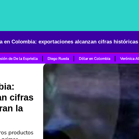
sión de De la Espriella
Diego Rueda
Dólar en Colombia
Verónica A
bia:
n cifras
ran la
tros productos