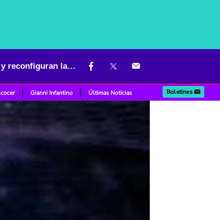
El oro brilla en Colombia: exportaciones alcanzan cifras históricas y reconfiguran la economía nacional
Boletines
lcocer
Gianni Infantino
Últimas Noticias