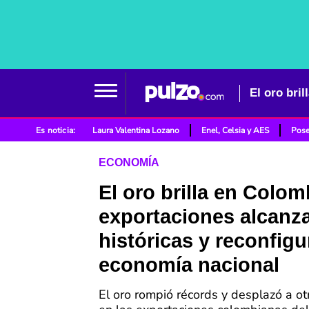
Es noticia:
Laura Valentina Lozano
Enel, Celsia y AES
Pose
ECONOMÍA
El oro brilla en Colom
exportaciones alcanza
históricas y reconfigu
economía nacional
El oro rompió récords y desplazó a o