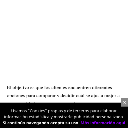
El objetivo es que los clientes encuentren diferentes
opciones para comparar y decidir cuál se ajusta mejor a
sus necesidades y a su presupuesto.
Usamos "Cookies" propias y de terceros para elaborar
información estadística y mostrarle publicidad personalizada.
El ahorro como parte de la
Si continúa navegando acepta su uso.
Más información aquí