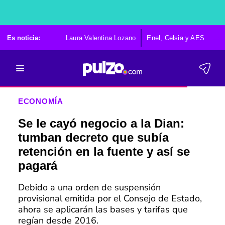
Es noticia:
Laura Valentina Lozano
Enel, Celsia y AES
Po
ECONOMÍA
Se le cayó negocio a la Dian:
tumban decreto que subía
retención en la fuente y así se
pagará
Debido a una orden de suspensión
provisional emitida por el Consejo de Estado,
ahora se aplicarán las bases y tarifas que
regían desde 2016.