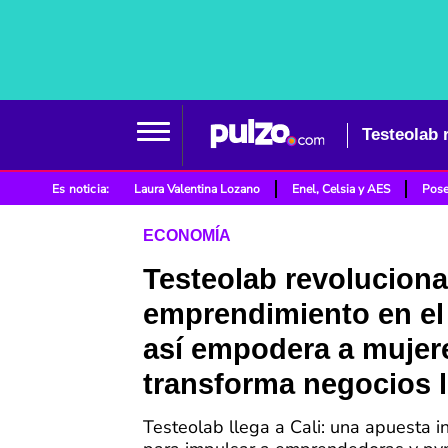
Es noticia:
Laura Valentina Lozano
Enel, Celsia y AES
Pose
ECONOMÍA
Testeolab revoluciona
emprendimiento en el 
así empodera a mujer
transforma negocios 
Testeolab llega a Cali: una apuesta 