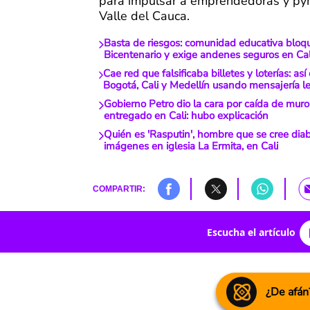
para impulsar a emprendedoras y py
Valle del Cauca.
Basta de riesgos: comunidad educativa bloq
Bicentenario y exige andenes seguros en Cal
Cae red que falsificaba billetes y loterías: a
Bogotá, Cali y Medellín usando mensajería l
Gobierno Petro dio la cara por caída de muro
entregado en Cali: hubo explicación
Quién es 'Rasputin', hombre que se cree diabl
imágenes en iglesia La Ermita, en Cali
COMPARTIR:
Escucha el artículo
¿De afán