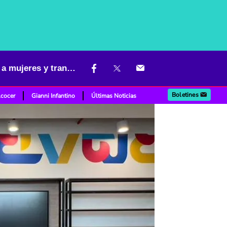
Testeolab revoluciona el emprendimiento en el Valle: así empodera a mujeres y transforma negocios locales
Boletines
lcocer
Gianni Infantino
Últimas Noticias