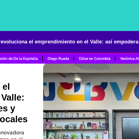
sión de De la Espriella
Diego Rueda
Dólar en Colombia
Verónica A
 el
Valle:
es y
locales
innovadora