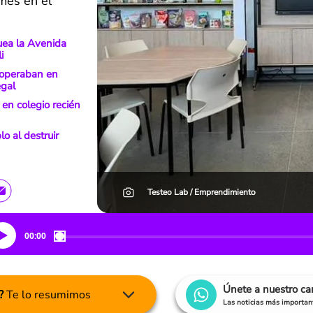
mes en el
uea la Avenida
i
sí operaban en
egal
 en colegio recién
o al destruir
Testeo Lab / Emprendimiento
00:00
Únete a nuestro c
?
Te lo resumimos
Las noticias más important