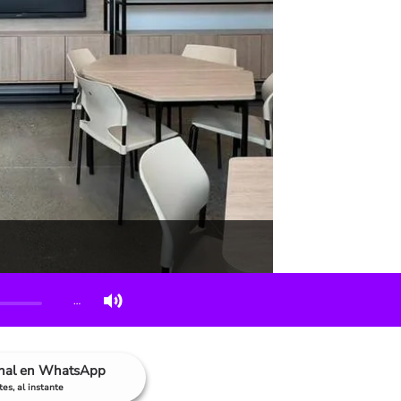
…
anal en WhatsApp
es, al instante