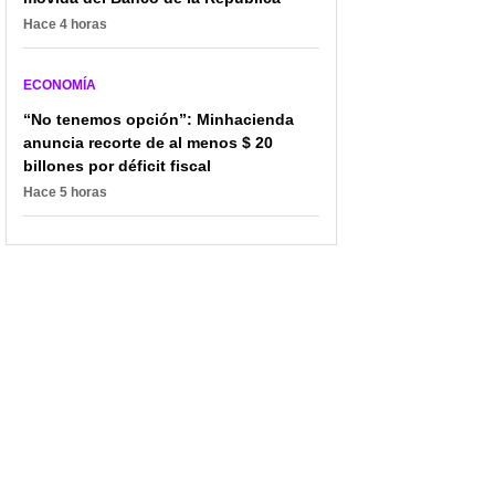
Hace 4 horas
ECONOMÍA
“No tenemos opción”: Minhacienda
anuncia recorte de al menos $ 20
billones por déficit fiscal
Uber facilitó función muy
Ibagué se prepara para
importante para mejorar
un gran salto: así avanza
Hace 5 horas
la experiencia; usuarios
el nuevo centro de
están contentos
eventos que
transformará la ciudad