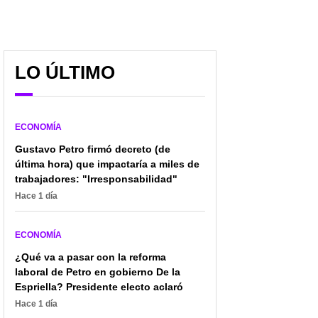
LO ÚLTIMO
Ojo: estos son los
Regreso de Mancuso
requisitos para poder
abre nuevo debate entre
inscribirse al programa
Gobierno y Fiscalía:
ECONOMÍA
'Jóvenes en Acción'
¿quedará libre?
Gustavo Petro firmó decreto (de
última hora) que impactaría a miles de
trabajadores: "Irresponsabilidad"
Hace 1 día
ECONOMÍA
¿Qué va a pasar con la reforma
laboral de Petro en gobierno De la
Espriella? Presidente electo aclaró
Hace 1 día