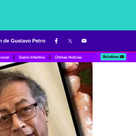
an de Gustavo Petro
Boletines
lcocer
Gianni Infantino
Últimas Noticias