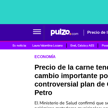
Precio de 
Es noticia:
Laura Valentina Lozano
Enel, Celsia y AES
Pose
ECONOMÍA
Precio de la carne ten
cambio importante po
controversial plan de
Petro
El Ministerio de Salud confirmó que s