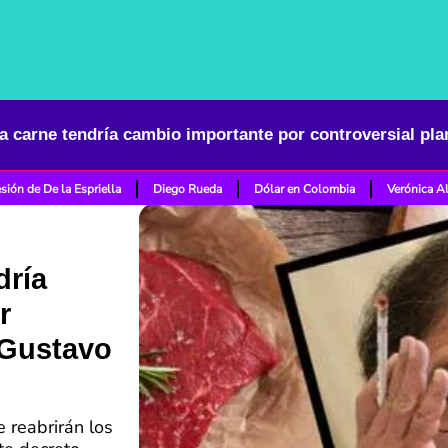
la carne tendría cambio importante por controversial pl
sión de De la Espriella
Diego Rueda
Dólar en Colombia
Verónica A
dría
r
 Gustavo
e reabrirán los