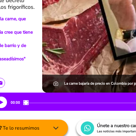
te decreto
s frigoríficos.
 la carne, que
a cree que tiene
de barrio y de
"aseadísimos"
La carne bajaría de precio en Colombia por p
00:00
Únete a nuestro c
?
Te lo resumimos
Las noticias más important