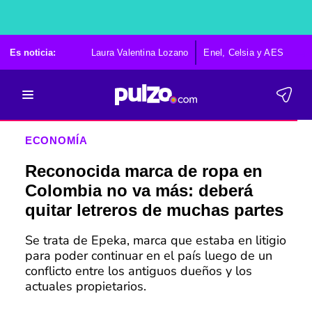
Es noticia:
Laura Valentina Lozano
Enel, Celsia y AES
Po
ECONOMÍA
Reconocida marca de ropa en
Colombia no va más: deberá
quitar letreros de muchas partes
Se trata de Epeka, marca que estaba en litigio
para poder continuar en el país luego de un
conflicto entre los antiguos dueños y los
actuales propietarios.