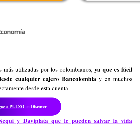
Economía
ya que es fácil
es más utilizadas por los colombianos,
 desde cualquier cajero Bancolombia
y en muchos
ectamente desde esta cuenta.
PULZO
Discover
gue a
en
 Nequi y Daviplata que le pueden salvar la vida