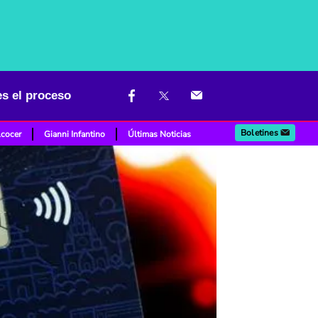
es el proceso
Boletines
lcocer
Gianni Infantino
Últimas Noticias