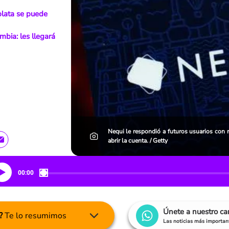
plata se puede
bia: les llegará
Nequi le respondió a futuros usuarios con r
abrir la cuenta. / Getty
00:00
Únete a nuestro c
?
Te lo resumimos
Las noticias más important