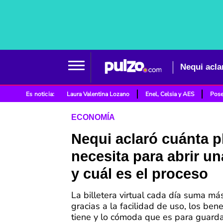
Nequi acla
Es noticia:
Laura Valentina Lozano
Enel, Celsia y AES
Pose
ECONOMÍA
Nequi aclaró cuánta p
necesita para abrir u
y cuál es el proceso
La billetera virtual cada día suma má
gracias a la facilidad de uso, los bene
tiene y lo cómoda que es para guardar