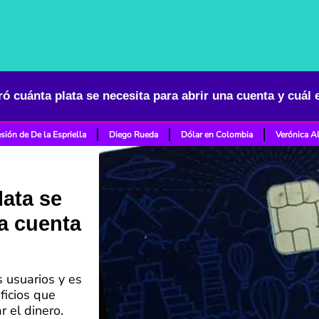
ró cuánta plata se necesita para abrir una cuenta y cuál 
sión de De la Espriella
Diego Rueda
Dólar en Colombia
Verónica A
lata se
na cuenta
s usuarios y es
ficios que
 el dinero.