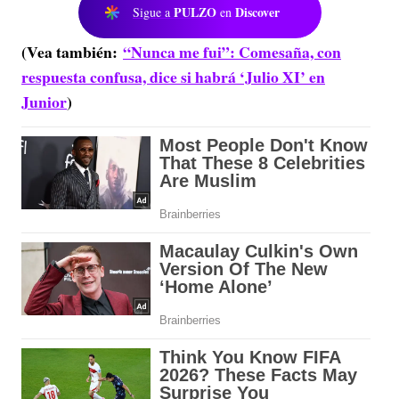
PULZO
Discover
Sigue a
en
(Vea también:
“Nunca me fui”: Comesaña, con
respuesta confusa, dice si habrá ‘Julio XI’ en
Junior
)