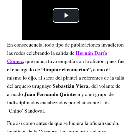
P
l
En consecuencia, todo tipo de publicaciones invadieron
a
Hernán Darío
las redes celebrando la salida de
y
Gómez
,
que nunca tuvo empatía con la afición, pues fue
“limpiar el camerino”,
el encargado de
como él
V
mismo lo dijo, al sacar del plantel a referentes de la talla
Sebastián Viera,
del arquero uruguayo
del volante de
i
Juan Fernando Quintero
armado
y a un grupo de
d
indisciplinados encabezados por el atacante Luis
‘Chino’ Sandoval.
e
Fue así como antes de que se hiciera la oficialización,
o
fanáticos de la ‘Arenosa’ lanzaron gritos al aire