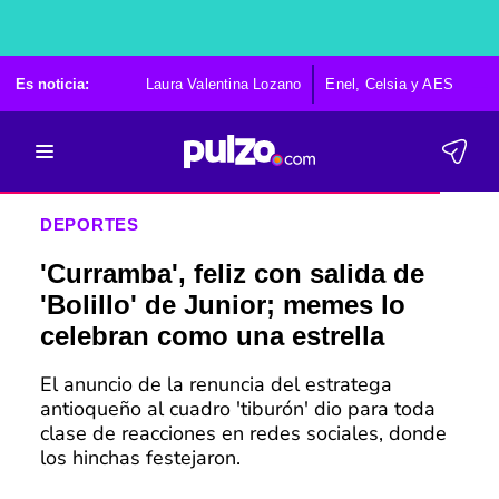
Es noticia:
Laura Valentina Lozano
Enel, Celsia y AES
Po
DEPORTES
'Curramba', feliz con salida de
'Bolillo' de Junior; memes lo
celebran como una estrella
El anuncio de la renuncia del estratega
antioqueño al cuadro 'tiburón' dio para toda
clase de reacciones en redes sociales, donde
los hinchas festejaron.