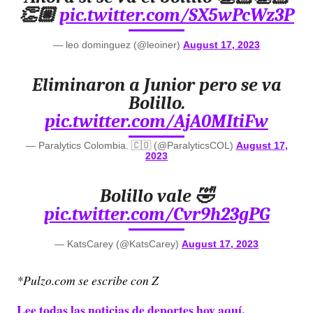
👏🏼
pic.twitter.com/SX5wPcWz3P
— leo dominguez (@leoiner)
August 17, 2023
Eliminaron a Junior pero se va
Bolillo.
pic.twitter.com/AjA0MItiFw
— Paralytics Colombia. 🇨🇴 (@ParalyticsCOL)
August 17,
2023
Bolillo vale 🤣
pic.twitter.com/Cvr9h23gPG
— KatsCarey (@KatsCarey)
August 17, 2023
*Pulzo.com se escribe con Z
Lee todas las noticias de deportes hoy aquí.