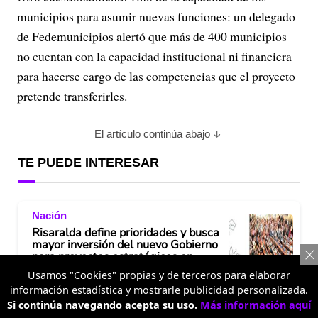
municipios para asumir nuevas funciones: un delegado
de Fedemunicipios alertó que más de 400 municipios
no cuentan con la capacidad institucional ni financiera
para hacerse cargo de las competencias que el proyecto
pretende transferirles.
El artículo continúa abajo
TE PUEDE INTERESAR
Nación
Risaralda define prioridades y busca
mayor inversión del nuevo Gobierno
para proyectos estratégicos en
infraestructura y desarrollo
Usamos "Cookies" propias y de terceros para elaborar
información estadística y mostrarle publicidad personalizada.
Si continúa navegando acepta su uso.
Más información aquí
Nación