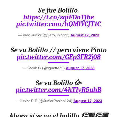
Se fue Bolillo.
https://t.co/sqiFDoTfhe
pic.twitter.com/hQMlVCJT1C
— Varo Junior (@varojunior22)
August 17, 2023
Se va Bolillo // pero viene Pinto
pic.twitter.com/GEp3FR2j08
— Samir G (@sguette70)
August 17, 2023
Se va Bolillo 🥳
pic.twitter.com/4hTIyR5uhB
— Junior P.  (@JuniorPasion124)
August 17, 2023
Ahora sí se va el bolillo 👏🏼👏🏼