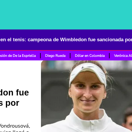
sión de De la Espriella
Diego Rueda
Dólar en Colombia
Verónica A
don fue
s por
 Vondrousová,