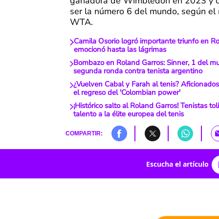
ganadora de Wimbledon en 2023 y q
ser la número 6 del mundo, según el 
WTA.
Camila Osorio logró importante triunfo en R
emocionó hasta las lágrimas
Bombazo en Roland Garros: Sinner, 1 del m
segunda ronda contra tenista argentino
¿Vuelven Cabal y Farah al tenis? Aficionados
el regreso del 'Colombian power'
¡Histórico salto al Roland Garros! Tenistas to
talento a la élite europea del tenis
COMPARTIR:
Escucha el artículo