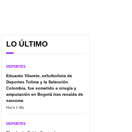
LO ÚLTIMO
El golpe de autoridad
Camarógrafo arrollado
que puso Gol Caracol en
en partido Colombia vs.
el primer partido de
Uzbekistán recibió
DEPORTES
Colombia en el Mundial
detallazo de Khusanov:
“Lo siento”
Eduardo Vilarete, exfutbolista de
Deportes Tolima y la Selección
Colombia, fue sometido a cirugía y
amputación en Bogotá tras recaída de
sarcoma
Hace 1 día
DEPORTES