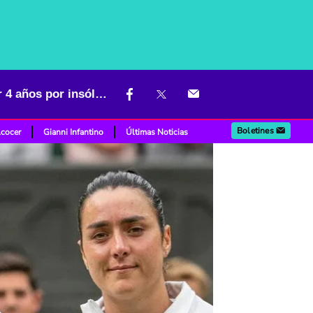
Escándalo en el tenis: campeona de Wimbledon fue sancionada por 4 años por insólita razón
Boletines
lcocer
Gianni Infantino
Últimas Noticias