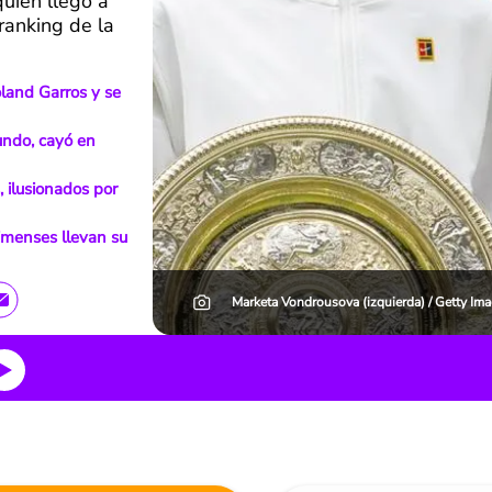
uien llegó a
ranking de la
oland Garros y se
undo, cayó en
, ilusionados por
limenses llevan su
Marketa Vondrousova (izquierda) / Getty Im