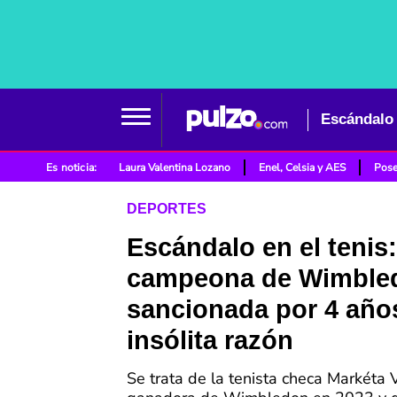
Es noticia:
Laura Valentina Lozano
Enel, Celsia y AES
Pose
DEPORTES
Escándalo en el tenis:
campeona de Wimble
sancionada por 4 año
insólita razón
Se trata de la tenista checa Markéta