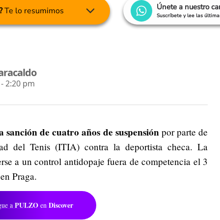
Únete a nuestro c
?
Te lo resumimos
Suscríbete y lee las últim
aracaldo
- 2:20 pm
a sanción de cuatro años de suspensión
por parte de
ad del Tenis (ITIA) contra la deportista checa. La
rse a un control antidopaje fuera de competencia el 3
 en Praga.
PULZO
Discover
gue a
en