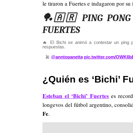
le tiraron a Fuertes e indagaron por su 
🏓🇦🇷 PING PONG 
FUERTES
🔥 El Bichi se animó a contestar un ping 
respuestas.
🎤
@anntopanetta
pic.twitter.com/OWK6
¿Quién es ‘Bichi’ F
Esteban el ‘Bichi’ Fuertes
es record
longevos del fútbol argentino, conso
Fe
.