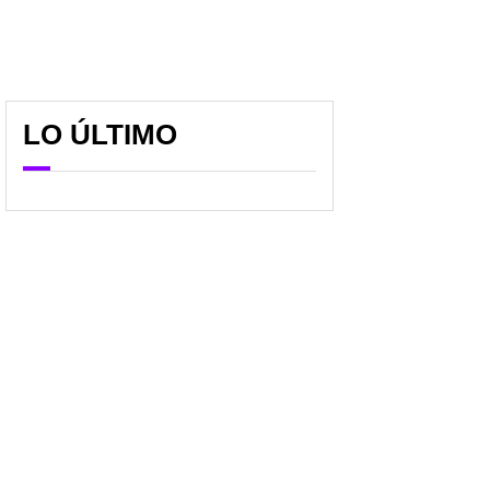
LO ÚLTIMO
Manchester City regaló
El nuevo Campín tendrá
puntos y le dejó servida
otro nombre: Sencia
la Premier al Arsenal:
confirmó qué hay detrás
así quedó la tabla
y lo que vendría para
estadio