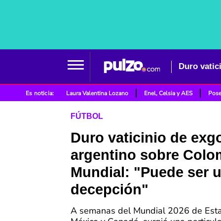
Es noticia:
Laura Valentina Lozano
Enel, Celsia y AES
Pose
FÚTBOL
Duro vaticinio de exg
argentino sobre Colo
Mundial: "Puede ser 
decepción"
A semanas del Mundial 2026 de Est