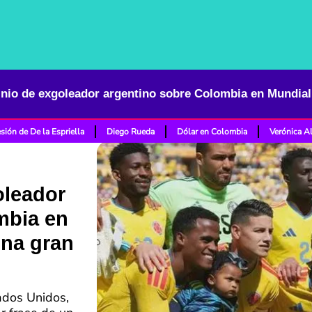
sión de De la Espriella
Diego Rueda
Dólar en Colombia
Verónica A
oleador
mbia en
una gran
ados Unidos,