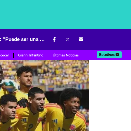
Duro vaticinio de exgoleador argentino sobre Colombia en Mundial: "Puede ser una gran decepción"
Boletines
lcocer
Gianni Infantino
Últimas Noticias