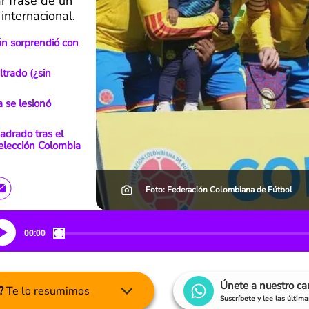
r frase de un
internacional.
án sorprendió con
ltrado (¿sin
 se lesionó
uadrado tras el
Selección Colombia
Foto: Federación Colombiana de Fútbol
00:00
Únete a nuestro c
?
Te lo resumimos
Suscríbete y lee las últim