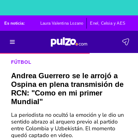
Es noticia:
Laura Valentina Lozano
Enel, Celsia y AES
Po
FÚTBOL
Andrea Guerrero se le arrojó a
Ospina en plena transmisión de
RCN: "Como en mi primer
Mundial"
La periodista no ocultó la emoción y le dio un
sentido abrazo al arquero previo al partido
entre Colombia y Uzbekistán. El momento
quedó captado en video.