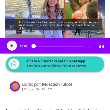
Al fondo, Andrea Guerrero (IG: andreaguerreroquintero); y
en el recuadro, abrazo con David Ospina (pantallazo de
RCN)
Escucha el artículo
00:00
…
Únete a nuestro canal en WhatsApp
Suscríbete y lee las últimas noticias de Deportes
Escrito por:
Redacción Fútbol
Jun 18, 2026 - 3:25 am