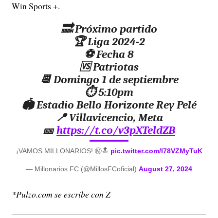
Win Sports +.
🔜 Próximo partido
🏆 Liga 2024-2
⚽️ Fecha 8
🆚 Patriotas
📆 Domingo 1 de septiembre
⏱ 5:10pm
🏟 Estadio Bello Horizonte Rey Pelé
📍 Villavicencio, Meta
🎫
https://t.co/v3pXTeldZB
¡VAMOS MILLONARIOS! Ⓜ️🔝
pic.twitter.com/I78VZMyTuK
— Millonarios FC (@MillosFCoficial)
August 27, 2024
*Pulzo.com se escribe con Z