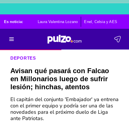
Es noticia:
Laura Valentina Lozano
Enel, Celsia y AES
Po
DEPORTES
Avisan qué pasará con Falcao
en Millonarios luego de sufrir
lesión; hinchas, atentos
El capitán del conjunto 'Embajador' ya entrena
con el primer equipo y podría ser una de las
novedades para el próximo duelo de Liga
ante Patriotas.