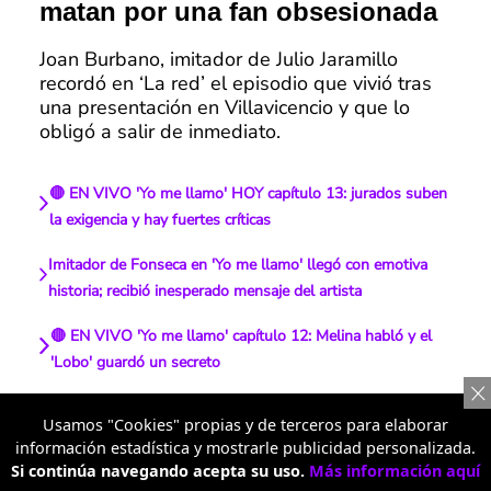
matan por una fan obsesionada
Joan Burbano, imitador de Julio Jaramillo
recordó en ‘La red’ el episodio que vivió tras
una presentación en Villavicencio y que lo
obligó a salir de inmediato.
🔴 EN VIVO 'Yo me llamo' HOY capítulo 13: jurados suben
la exigencia y hay fuertes críticas
Imitador de Fonseca en 'Yo me llamo' llegó con emotiva
historia; recibió inesperado mensaje del artista
🔴 EN VIVO 'Yo me llamo' capítulo 12: Melina habló y el
'Lobo' guardó un secreto
“¿Cuántos faltan?”: el imitador que llegó a 'Yo me llamo'
Usamos "Cookies" propias y de terceros para elaborar
con tres personajes y ninguno le salió
información estadística y mostrarle publicidad personalizada.
Si continúa navegando acepta su uso.
Más información aquí