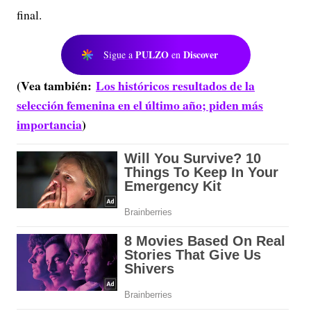
final.
PULZO
Discover
Sigue a
en
(Vea también:
Los históricos resultados de la
selección femenina en el último año; piden más
importancia
)