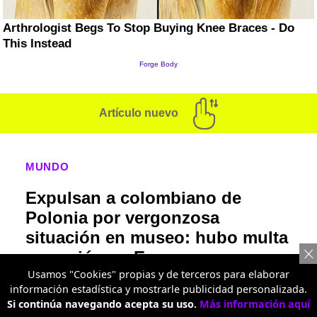
Artículo nuevo
MUNDO
Expulsan a colombiano de
Polonia por vergonzosa
situación en museo: hubo multa
y sanción en Europa
Usamos "Cookies" propias y de terceros para elaborar
Un caso más que insólito quedó registrado en
información estadística y mostrarle publicidad personalizada.
el Viejo Continente por el comportamiento de
Si continúa navegando acepta su uso.
Más información aquí