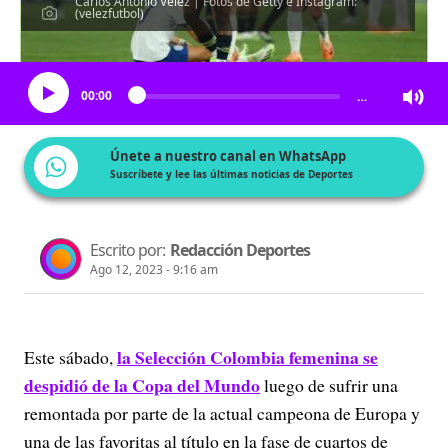
Carlos Antonio Vélez | Fotos de Getty e Instagram:
(velezfutbol)
Escucha el artículo
00:00
…
Únete a nuestro canal en WhatsApp
Suscríbete y lee las últimas noticias de Deportes
Escrito por:
Redacción Deportes
Ago 12, 2023 - 9:16 am
la Selección Colombia femenina se
Este sábado,
despidió de la Copa del Mundo
luego de sufrir una
remontada por parte de la actual campeona de Europa y
una de las favoritas al título en la fase de cuartos de