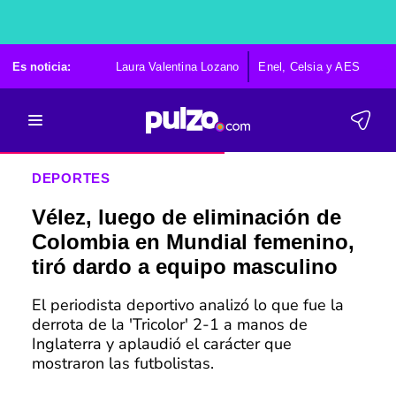
Es noticia:
Laura Valentina Lozano
Enel, Celsia y AES
Po
DEPORTES
Vélez, luego de eliminación de
Colombia en Mundial femenino,
tiró dardo a equipo masculino
El periodista deportivo analizó lo que fue la
derrota de la 'Tricolor' 2-1 a manos de
Inglaterra y aplaudió el carácter que
mostraron las futbolistas.