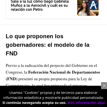
Sale a la luz cómo llegó Gabriela
Muñoz a la Aerocivil y cuál es su
relación con Petro
Lo que proponen los
gobernadores: el modelo de la
FND
Previo a la radicación del proyecto del Gobierno en el
Federación Nacional de Departamentos
Congreso, la
(FND)
presentó su propia propuesta para la Ley de
Competencias, la cual fue entregada al entonces
Cumbre de
ministro del Interior en el marco de la
Usamos "Cookies" propias y de terceros para elaborar
información estadística y mostrarle publicidad personalizada.
Gobernadores ‘Turismo y Agroindustria,
Si continúa navegando acepta su uso.
Más información aquí
Oportunidades para las Regiones’
, realizada en