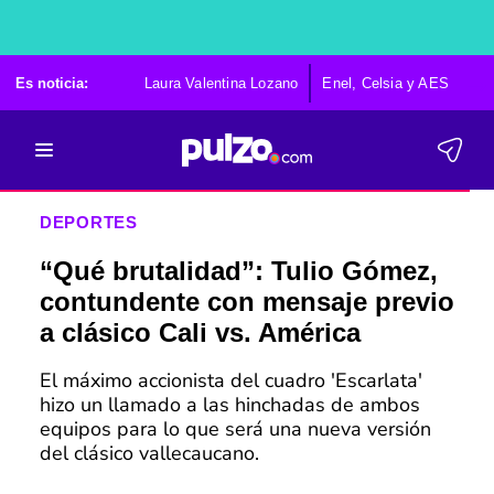
Es noticia:
Laura Valentina Lozano
Enel, Celsia y AES
Po
DEPORTES
“Qué brutalidad”: Tulio Gómez,
contundente con mensaje previo
a clásico Cali vs. América
El máximo accionista del cuadro 'Escarlata'
hizo un llamado a las hinchadas de ambos
equipos para lo que será una nueva versión
del clásico vallecaucano.