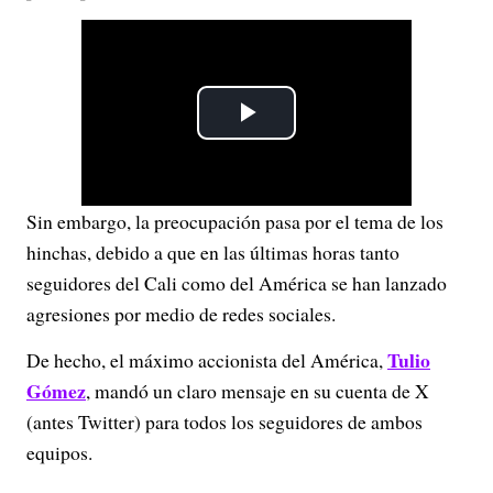
P
l
Sin embargo, la preocupación pasa por el tema de los
a
hinchas, debido a que en las últimas horas tanto
y
seguidores del Cali como del América se han lanzado
agresiones por medio de redes sociales.
V
Tulio
De hecho, el máximo accionista del América,
i
Gómez
, mandó un claro mensaje en su cuenta de X
(antes Twitter) para todos los seguidores de ambos
d
equipos.
e