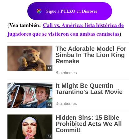
PULZO
Discover
Sigue a
en
(Vea también:
Cali vs. América: lista histórica de
jugadores que se vistieron con ambas camisetas
)