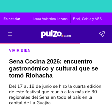
Es noticia:
Laura Valentina Lozano
Enel, Celsia y AES
Po
VIVIR BIEN
Sena Cocina 2026: encuentro
gastronómico y cultural que se
tomó Riohacha
Del 17 al 19 de junio se hizo la cuarta edición
de este festival que reunió a las más de 30
regionales del Sena en todo el país en la
capital de La Guajira.