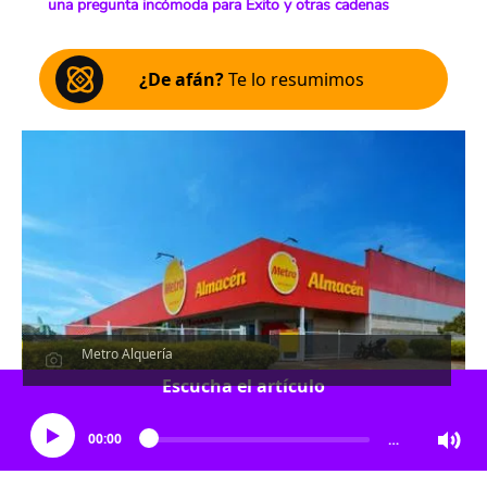
una pregunta incómoda para Éxito y otras cadenas
¿De afán?
Te lo resumimos
Metro Alquería
Escucha el artículo
00:00
…