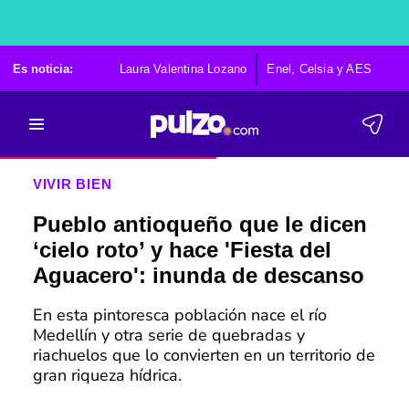
Es noticia:
Laura Valentina Lozano
Enel, Celsia y AES
Po
VIVIR BIEN
Pueblo antioqueño que le dicen
‘cielo roto’ y hace 'Fiesta del
Aguacero': inunda de descanso
En esta pintoresca población nace el río
Medellín y otra serie de quebradas y
riachuelos que lo convierten en un territorio de
gran riqueza hídrica.