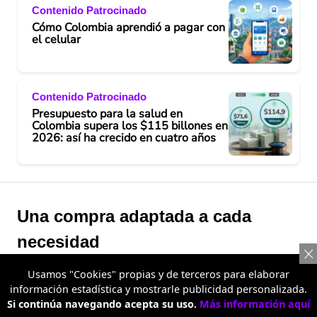
Contenido Patrocinado
Cómo Colombia aprendió a pagar con
el celular
Contenido Patrocinado
Presupuesto para la salud en
Colombia supera los $115 billones en
2026: así ha crecido en cuatro años
Una compra adaptada a cada
necesidad
Usamos "Cookies" propias y de terceros para elaborar
Uno de los diferenciales de Metro Almacén son sus
información estadística y mostrarle publicidad personalizada.
precios escalonados, una alternativa que permite
Si continúa navegando acepta su uso.
Más información aquí
acceder a mejores precios cuando se compran más