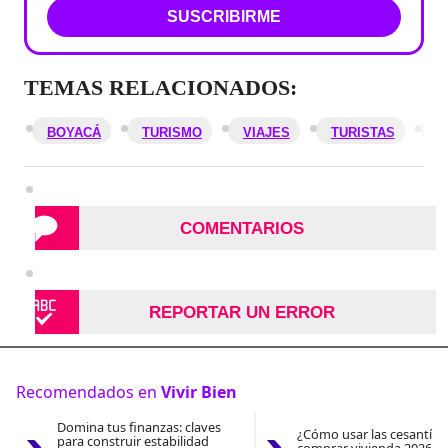
SUSCRIBIRME
TEMAS RELACIONADOS:
BOYACÁ
TURISMO
VIAJES
TURISTAS
V
COMENTARIOS
REPORTAR UN ERROR
Recomendados en
Vivir Bien
Domina tus finanzas: claves
¿Cómo usar las cesantías
para construir estabilidad