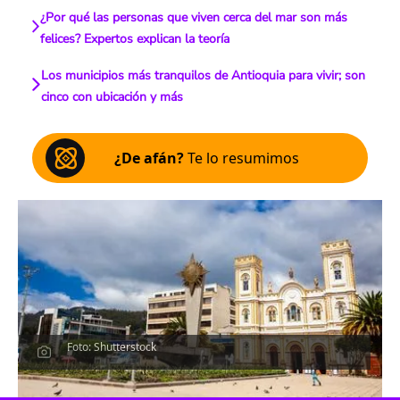
¿Por qué las personas que viven cerca del mar son más
felices? Expertos explican la teoría
Los municipios más tranquilos de Antioquia para vivir; son
cinco con ubicación y más
¿De afán?
Te lo resumimos
Foto: Shutterstock
Escucha el artículo