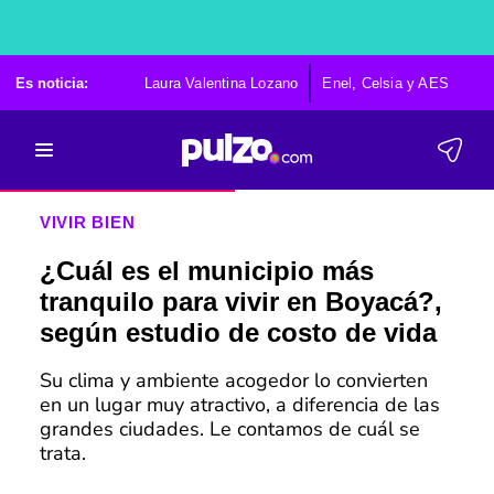
Es noticia:
Laura Valentina Lozano
Enel, Celsia y AES
Po
VIVIR BIEN
¿Cuál es el municipio más
tranquilo para vivir en Boyacá?,
según estudio de costo de vida
Su clima y ambiente acogedor lo convierten
en un lugar muy atractivo, a diferencia de las
grandes ciudades. Le contamos de cuál se
trata.