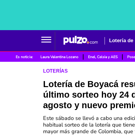
Lotería de
Es noticia:
Laura Valentina Lozano
Enel, Celsia y AES
Pose
LOTERÍAS
Lotería de Boyacá res
último sorteo hoy 24 
agosto y nuevo prem
Este sábado se llevó a cabo una edic
habitual sorteo de la lotería que tien
mayor más grande de Colombia, que 