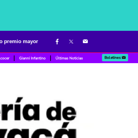
vo premio mayor
Boletines
lcocer
Gianni Infantino
Últimas Noticias