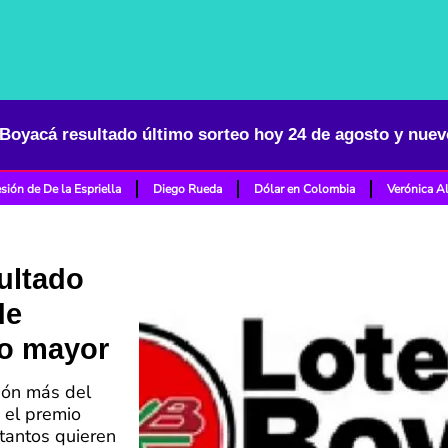
 Boyacá resultado último sorteo hoy 24 de agosto y nue
sión de De la Espriella
Diego Rueda
Dólar en Colombia
Verónica A
ultado
de
io mayor
ión más del
e el premio
tantos quieren