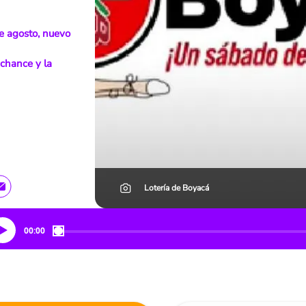
e agosto, nuevo
chance y la
Lotería de Boyacá
00:00