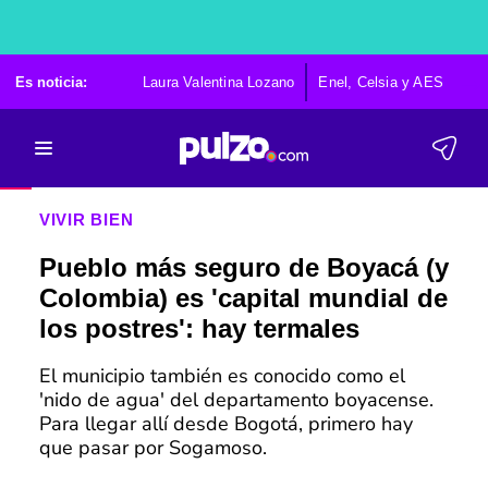
Es noticia:
Laura Valentina Lozano
Enel, Celsia y AES
Po
VIVIR BIEN
Pueblo más seguro de Boyacá (y
Colombia) es 'capital mundial de
los postres': hay termales
El municipio también es conocido como el
'nido de agua' del departamento boyacense.
Para llegar allí desde Bogotá, primero hay
que pasar por Sogamoso.