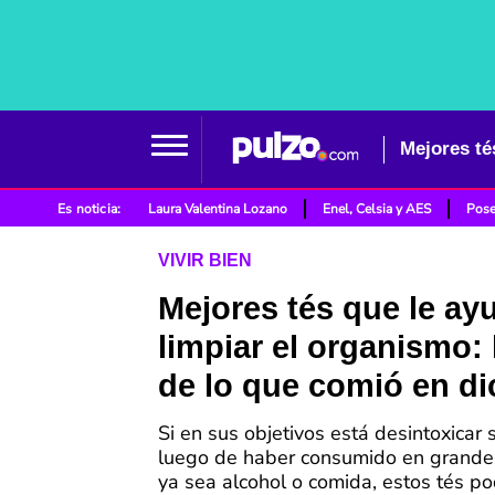
Es noticia:
Laura Valentina Lozano
Enel, Celsia y AES
Pose
VIVIR BIEN
Mejores tés que le ay
limpiar el organismo: 
de lo que comió en d
Si en sus objetivos está desintoxicar 
luego de haber consumido en grande
ya sea alcohol o comida, estos tés po