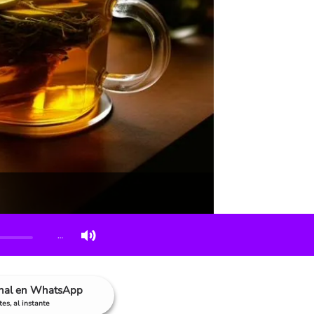
…
anal en WhatsApp
es, al instante