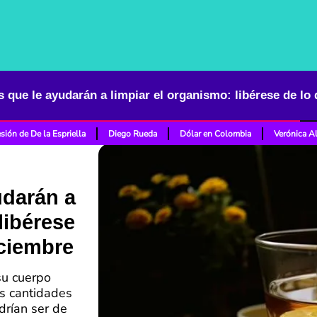
sión de De la Espriella
Diego Rueda
Dólar en Colombia
Verónica A
udarán a
libérese
iciembre
su cuerpo
s cantidades
drían ser de