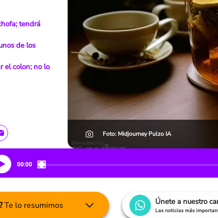
chofa; tendrá
unos de los
 el colon; no lo
Foto: Midjourney Pulzo IA
00:00
Únete a nuestro c
?
Te lo resumimos
Las noticias más important