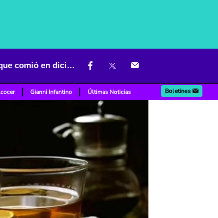
Mejores tés que le ayudarán a limpiar el organismo: libérese de lo que comió en diciembre
Boletines
lcocer
Gianni Infantino
Últimas Noticias