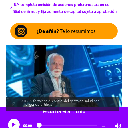
ISA completa emisión de acciones preferenciales en su
filial de Brasil y fija aumento de capital sujeto a aprobación
¿De afán?
Te lo resumimos
ADRES fortalece el control del gasto en salud con
inteligencia artificial
Escucha el artículo
00:00
…