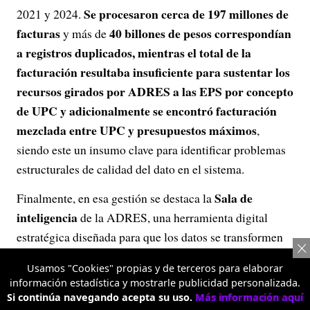
Se procesaron cerca de 197 millones de
2021 y 2024.
facturas
40 billones de pesos correspondían
y más de
a registros duplicados, mientras el total de la
facturación resultaba insuficiente para sustentar los
recursos girados por ADRES a las EPS por concepto
de UPC y adicionalmente se encontró facturación
mezclada entre UPC y presupuestos máximos
,
siendo este un insumo clave para identificar problemas
estructurales de calidad del dato en el sistema.
Sala de
Finalmente, en esa gestión se destaca la
inteligencia
de la ADRES, una herramienta digital
estratégica diseñada para que los datos se transformen
en decisiones informadas y basadas en evidencia,
Usamos "Cookies" propias y de terceros para elaborar
facilitando la consulta de indicadores clave sobre
información estadística y mostrarle publicidad personalizada.
recaudo, auditoría y pago del sector salud. Su propósito
Si continúa navegando acepta su uso.
Más información aquí