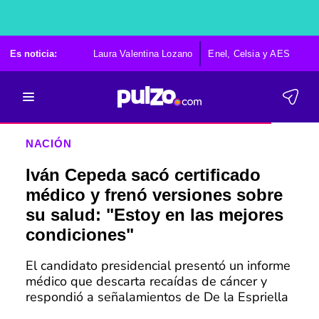
Es noticia:
Laura Valentina Lozano
Enel, Celsia y AES
Po
NACIÓN
Iván Cepeda sacó certificado
médico y frenó versiones sobre
su salud: "Estoy en las mejores
condiciones"
El candidato presidencial presentó un informe
médico que descarta recaídas de cáncer y
respondió a señalamientos de De la Espriella