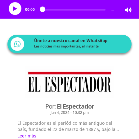
00:00
…
Únete a nuestro canal en WhatsApp
Las noticias más importantes, al instante
Por:
El Espectador
Jun 4, 2024 - 10:32 pm
El Espectador es el periódico más antiguo del
país, fundado el 22 de marzo de 1887 y, bajo la
dirección de Fidel Cano, es considerado uno de
Leer más