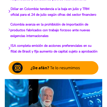
Dólar en Colombia: tendencia a la baja en julio y TRM
oficial para el 24 de julio según cifras del sector financiero
Colombia avanza en la prohibición de importación de
productos fabricados con trabajo forzoso ante nuevas
exigencias internacionales
ISA completa emisión de acciones preferenciales en su
filial de Brasil y fija aumento de capital sujeto a aprobación
¿De afán?
Te lo resumimos