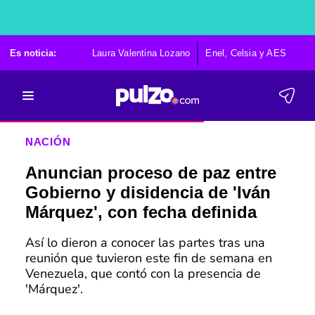
Es noticia:
Laura Valentina Lozano
Enel, Celsia y AES
Po
NACIÓN
Anuncian proceso de paz entre
Gobierno y disidencia de 'Iván
Márquez', con fecha definida
Así lo dieron a conocer las partes tras una
reunión que tuvieron este fin de semana en
Venezuela, que contó con la presencia de
'Márquez'.