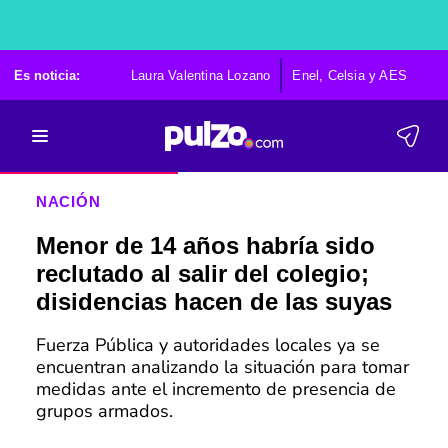
Es noticia:
Laura Valentina Lozano
Enel, Celsia y AES
Po
NACIÓN
Menor de 14 años habría sido
reclutado al salir del colegio;
disidencias hacen de las suyas
Fuerza Pública y autoridades locales ya se
encuentran analizando la situación para tomar
medidas ante el incremento de presencia de
grupos armados.