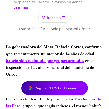
propiedad de Caracol Televisión en donde
encontrará las noticias de Colombia y el mundo
Leer más
sobre deportes, actualidad, tecnología, política,
fútbol.
Visitar sitio
Este artículo fue curado por Marizol Gómez
La gobernadora del
Meta
, Rafaela Cortés, confirmó
que recientemente un menor de 14 años de edad
habría sido reclutado por grupos armados
en la
inspección de La Julia, zona rural del municipio de
Uribe.
PULZO
Discover
Sigue a
en
Disidencias de
En este sector hace fuerte presencia las
las Farc
el menor habría
, grupo al que según indicios,