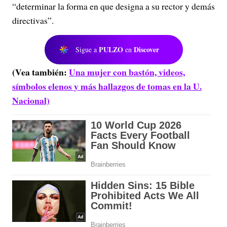
“determinar la forma en que designa a su rector y demás
directivas”.
PULZO
Discover
Sigue a
en
(Vea también:
Una mujer con bastón, videos,
símbolos elenos y más hallazgos de tomas en la U.
Nacional)