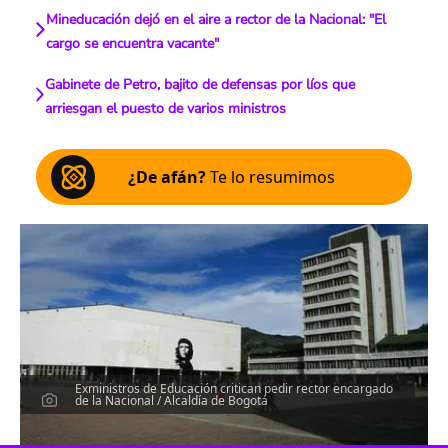
Mineducación dejó en el aire a rector de la Nacional: "El
cargo se encuentra vacante"
Gabinete de Petro, bajito de defensas por líos que
arriesgan el puesto de varios ministros
¿De afán?
Te lo resumimos
Exministros de Educación critican pedir rector encargado
de la Nacional / Alcaldía de Bogotá
Escucha el artículo