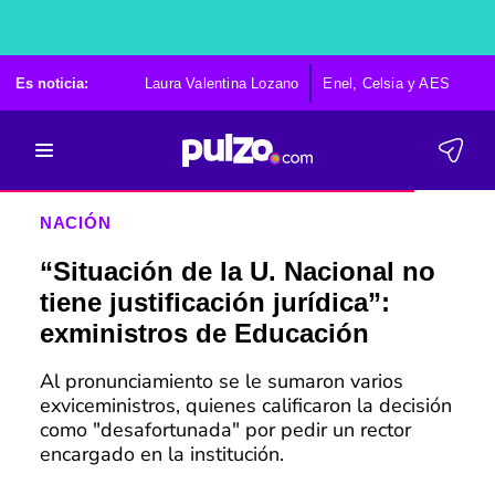
Es noticia:
Laura Valentina Lozano
Enel, Celsia y AES
Po
NACIÓN
“Situación de la U. Nacional no
tiene justificación jurídica”:
exministros de Educación
Al pronunciamiento se le sumaron varios
exviceministros, quienes calificaron la decisión
como "desafortunada" por pedir un rector
encargado en la institución.