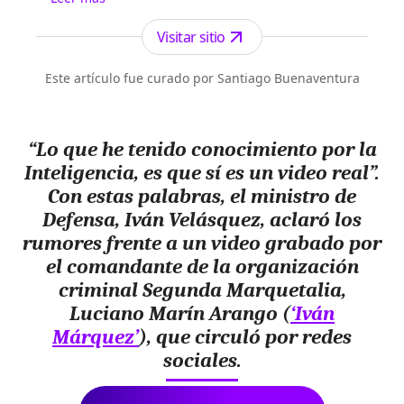
Antioquia. Fundado el 6 de febrero de 1912 por
Francisco de Paula Pérez, se ha especializado en
Visitar sitio
la investigación y generación de contenidos
periodísticos para diferentes plataformas en las
Este artículo fue curado por Santiago Buenaventura
que provee a las audiencias de piezas mult...
“Lo que he tenido conocimiento por la
Inteligencia, es que
sí es un video real”
.
Con estas palabras, el ministro de
Defensa,
Iván Velásquez, aclaró los
rumores frente a un video
grabado por
el comandante de
la organización
criminal Segunda Marquetalia,
Luciano Marín Arango (
‘Iván
Márquez’
), que circuló por redes
sociales.