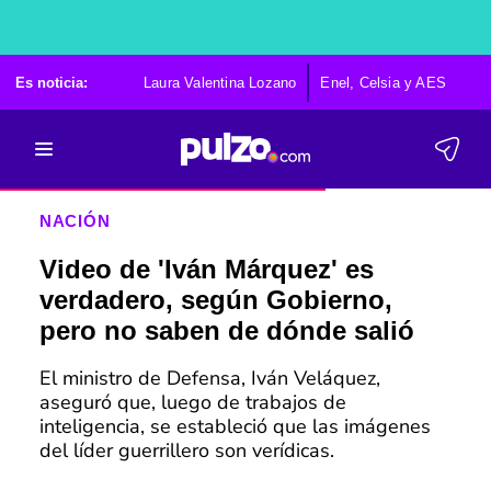
Es noticia:
Laura Valentina Lozano
Enel, Celsia y AES
Po
NACIÓN
Video de 'Iván Márquez' es
verdadero, según Gobierno,
pero no saben de dónde salió
El ministro de Defensa, Iván Veláquez,
aseguró que, luego de trabajos de
inteligencia, se estableció que las imágenes
del líder guerrillero son verídicas.