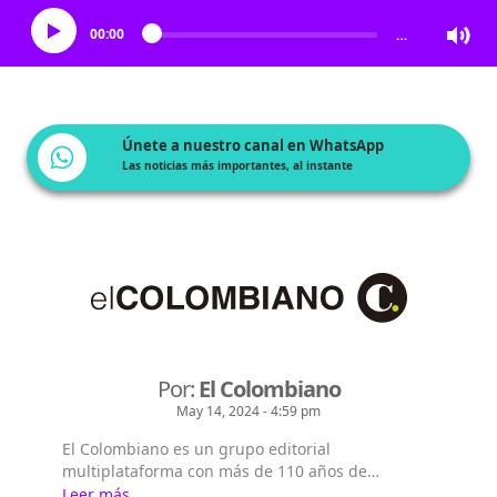
00:00
…
Únete a nuestro canal en WhatsApp
Las noticias más importantes, al instante
Por:
El Colombiano
May 14, 2024 - 4:59 pm
El Colombiano es un grupo editorial
multiplataforma con más de 110 años de
existencia. Nació en la ciudad de Medellín en
Leer más