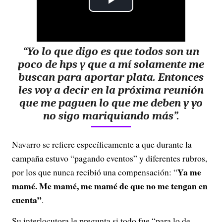
P
l
“Yo lo que digo es que todos son un
a
poco de hps y que a mí solamente me
y
buscan para aportar plata. Entonces
les voy a decir en la próxima reunión
V
que me paguen lo que me deben y yo
no sigo mariquiando más”.
i
d
Navarro se refiere específicamente a que durante la
campaña estuvo “pagando eventos” y diferentes rubros,
e
Ya me
por los que nunca recibió una compensación: “
mamé. Me mamé, me mamé de que no me tengan en
o
cuenta”
.
Su interlocutora le pregunta si todo fue “para lo de