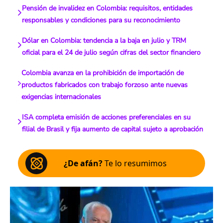
Pensión de invalidez en Colombia: requisitos, entidades
responsables y condiciones para su reconocimiento
Dólar en Colombia: tendencia a la baja en julio y TRM
oficial para el 24 de julio según cifras del sector financiero
Colombia avanza en la prohibición de importación de
productos fabricados con trabajo forzoso ante nuevas
exigencias internacionales
ISA completa emisión de acciones preferenciales en su
filial de Brasil y fija aumento de capital sujeto a aprobación
¿De afán?
Te lo resumimos