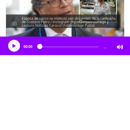
Esposa de narco se molestó con dirigentes de la campaña
de Gustavo Petro / Instagram @gustavopetrourrego y
captura Noticias Caracol (Fotomontaje Pulzo)
Escucha el artículo
00:00
…