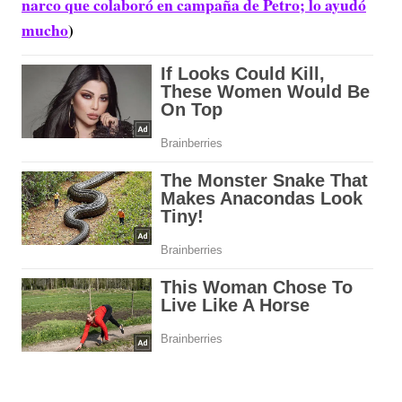
narco que colaboró en campaña de Petro; lo ayudó
mucho
)