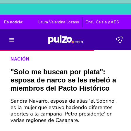
Es noticia:
Laura Valentina Lozano
Enel, Celsia y AES
Po
NACIÓN
"Solo me buscan por plata":
esposa de narco se les rebeló a
miembros del Pacto Histórico
Sandra Navarro, esposa de alias 'el Sobrino',
es la mujer que estuvo haciendo diferentes
aportes a la campaña 'Petro presidente' en
varias regiones de Casanare.