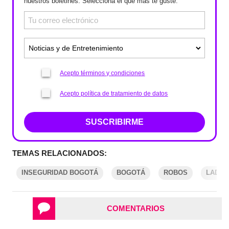
nuestros boletines. Selecciona el que más te guste.
Acepto términos y condiciones
Acepto política de tratamiento de datos
SUSCRIBIRME
TEMAS RELACIONADOS:
INSEGURIDAD BOGOTÁ
BOGOTÁ
ROBOS
LADRO
COMENTARIOS