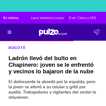
Es noticia:
Laura Valentina Lozano
Enel, Celsia y AES
Po
BOGOTÁ
Ladrón llevó del bulto en
Chapinero: joven se le enfrentó
y vecinos lo bajaron de la nube
El delincuente la abordó por la espalda, pero
la joven se aferró a su celular y gritó por
auxilio. Trabajadores y vigilantes del sector lo
retuvieron.