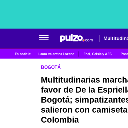
Es noticia:
Laura Valentina Lozano
Enel, Celsia y AES
Pose
BOGOTÁ
Multitudinarias march
favor de De la Espriel
Bogotá; simpatizante
salieron con camiseta
Colombia