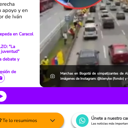
derecha
su apoyo y en
or de Iván
Cepeda en Caracol
LZO: "La
 juventud"
a debate y
esión de
Marchas en Bogotá de simpatizantes de Ab
imágenes de Instagram: @kienyke (fondo) y G
Únete a nuestro c
?
Te lo resumimos
Las noticias más important