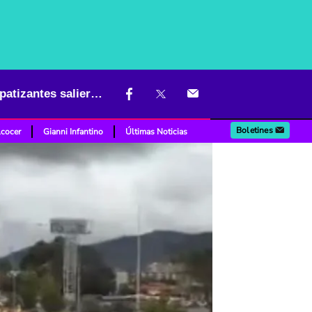
Multitudinarias marchas en favor de De la Espriella en Bogotá; simpatizantes salieron con camisetas de Colombia
Boletines
lcocer
Gianni Infantino
Últimas Noticias