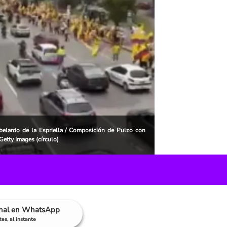
elardo de la Espriella / Composición de Pulzo con
etty Images (círculo)
anal en WhatsApp
es, al instante