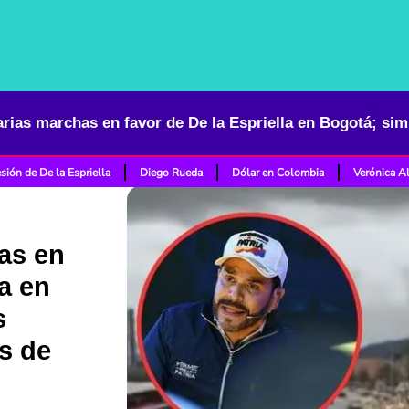
sión de De la Espriella
Diego Rueda
Dólar en Colombia
Verónica A
as en
la en
s
s de