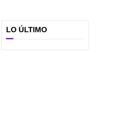
LO ÚLTIMO
Balacera en Usaquén
Siguen clausurando
(Bogotá): se escucharon
centros estéticos cerca
siete disparos y hubo
de donde operaron a
pánico en la zona
Yulixa, en Bogotá; hubo
dos más