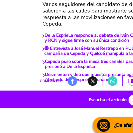
Varios seguidores del candidato de 
salieron a las calles para mostrarle 
respuesta a las movilizaciones en fav
Cepeda.
De la Espriella responde al debate de Iván 
y RCN y sigue firme con su única condición
🔴 Entrevista a José Manuel Restrepo en PU
campaña de Cepeda y Quilcué manipula a la
Cepeda puso sobre la mesa tres canales par
presionó a De la Espriella
Desmienten video que muestra presunta agr
Abelardo de la Espriella a una mujer
COMPARTIR:
Escucha el artículo
¿De afán