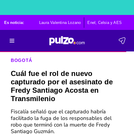
Es noticia:
Laura Valentina Lozano
Enel, Celsia y AES
Po
BOGOTÁ
Cuál fue el rol de nuevo
capturado por el asesinato de
Fredy Santiago Acosta en
Transmilenio
Fiscalía señaló que el capturado habría
facilitado la fuga de los responsables del
robo que terminó con la muerte de Fredy
Santiago Guzmán.